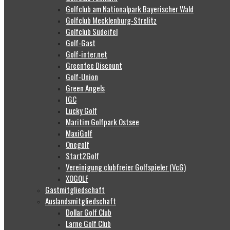
Golfclub am Nationalpark Bayerischer Wald
Golfclub Mecklenburg-Strelitz
Golfclub Südeifel
Golf-Gast
Golf-inter.net
Greenfee Discount
Golf-Union
Green Angels
IGC
Lucky Golf
Maritim Golfpark Ostsee
MaxiGolf
Onegolf
Start2Golf
Vereinigung clubfreier Golfspieler (VcG)
XOGOLF
Gastmitgliedschaft
Auslandsmitgliedschaft
Dollar Golf Club
Larne Golf Club