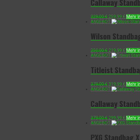
Callaway Stand
Ursprünglicher
Aktuell
329,00
€
259,99
€
Mehr I
Preis
Preis
ANGEBOT
war:
ist:
329,00 €
259,99 
Wilson Standbag
Ursprünglicher
Aktuell
250,00
€
219,99
€
Mehr I
Preis
Preis
ANGEBOT
war:
ist:
250,00 €
219,99 
Titleist Standb
Ursprünglicher
Aktuell
379,00
€
319,99
€
Mehr I
Preis
Preis
ANGEBOT
war:
ist:
379,00 €
319,99 
Callaway Standb
Ursprünglicher
Aktuell
379,00
€
299,99
€
Mehr I
Preis
Preis
ANGEBOT
war:
ist:
379,00 €
299,99 
PXG Standbag X