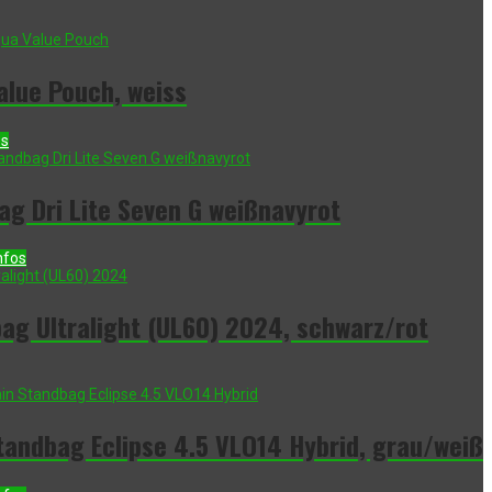
alue Pouch, weiss
os
g Dri Lite Seven G weißnavyrot
er
nfos
€.
bag Ultralight (UL60) 2024, schwarz/rot
andbag Eclipse 4.5 VLO14 Hybrid, grau/weiß