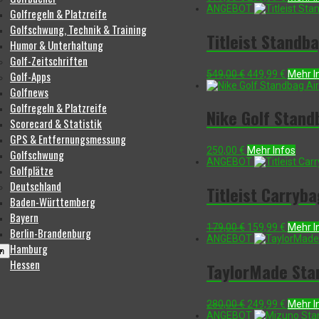
Preis
Preis
ANGEBOT
Golfregeln & Platzreife
war:
ist:
Golfschwung, Technik & Training
379,00 €
299,99 
Titleist Standb
Humor & Unterhaltung
Golf-Zeitschriften
Ursprünglicher
Aktuell
549,00
€
449,99
€
Mehr I
Golf-Apps
Preis
Preis
Golfnews
war:
ist:
Golfregeln & Platzreife
549,00 €
449,99 
Nike Golf Stand
Scorecard & Statistik
GPS & Entfernungsmessung
250,00
€
Mehr Infos
Golfschwung
ANGEBOT
Golfplätze
Deutschland
Titleist Carryb
Baden-Württemberg
Bayern
Ursprünglicher
Aktuell
179,00
€
159,99
€
Mehr I
Berlin-Brandenburg
Preis
Preis
ANGEBOT
Hamburg
war:
ist:
n
179,00 €
159,99 
Hessen
TaylorMade Sta
Ursprünglicher
Aktuell
280,00
€
249,99
€
Mehr I
Preis
Preis
ANGEBOT