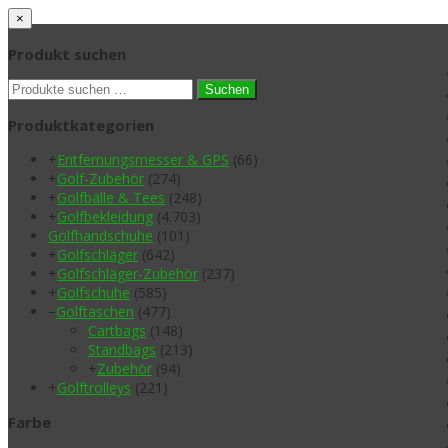
×
Produkt suchen
Suchen
Suchen
nach:
Produktkategorien
+
Entfernungsmesser & GPS
(66)
+
Golf-Zubehör
(274)
+
Golfbälle & Tees
(248)
+
Golfbekleidung
(4.703)
Golfhandschuhe
(101)
+
Golfschläger
(642)
+
Golfschläger-Zubehör
(237)
+
Golfschuhe
(585)
−
Golftaschen
(477)
Cartbags
(148)
Standbags
(213)
+
Zubehör
(94)
+
Golftrolleys
(221)
Farbe