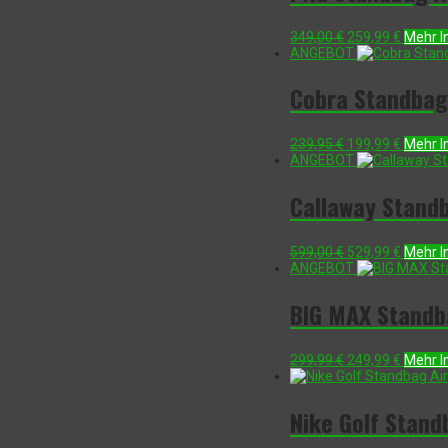
Ursprünglicher
Aktuell
349,00
€
259,99
€
Mehr I
Preis
Preis
ANGEBOT
war:
ist:
349,00 €
259,99 
Cobra Standbag
Ursprünglicher
Aktuell
239,95
€
199,99
€
Mehr I
Preis
Preis
ANGEBOT
war:
ist:
239,95 €
199,99 
Callaway Stand
Ursprünglicher
Aktuell
599,00
€
529,99
€
Mehr I
Preis
Preis
ANGEBOT
war:
ist:
599,00 €
529,99 
BIG MAX Standb
Ursprünglicher
Aktuell
299,99
€
249,99
€
Mehr I
Preis
Preis
war:
ist:
299,99 €
249,99 
Nike Golf Stand