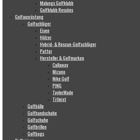
Malungs Golfklubb
Golfklubb Rossöns
Golfausrüstung
Golfschläger
Eisen
Hölzer
Hybrid- & Rescue-Golfschläger
Putter
Hersteller & Golfmarken
Callaway
Mizuno
Nike Golf
PING
TaylorMade
Titleist
Golfbälle
Golfhandschuhe
Golfschuhe
Golfbrillen
Golfbags