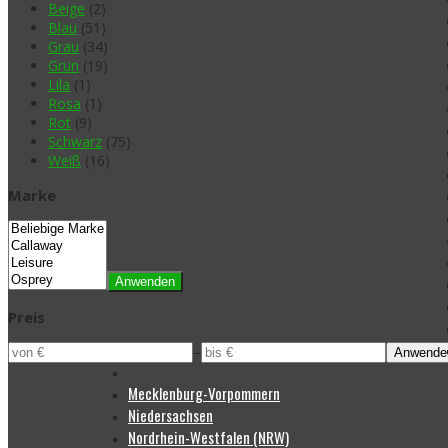
Beige
(2)
Blau
(51)
Grau
(34)
Grün
(19)
Lila
(1)
Rosa
(1)
Rot
(9)
Schwarz
(75)
Weiß
(16)
Marke
Anwenden
Preis
–
Anwende
Mecklenburg-Vorpommern
Niedersachsen
Nordrhein-Westfalen (NRW)