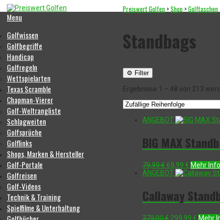
Preiswert Golfen
>
Shop
>
Golftaschen
Menu
Standbags
Golfwissen
Golfbegriffe
Handicap
Golfregeln
⚙ Filter
Wettspielarten
Texas Scramble
Ergebnisse 1 – 48 von 213 wer
Chapman-Vierer
Golf-Weltrangliste
Schlagweiten
ANGEBOT
Golfsprüche
BIG MAX Standba
Golflinks
Shops, Marken & Hersteller
Golf-Portale
Ursprünglicher
Aktueller
79,99
€
69,99
€
Mehr Inf
Preis
Preis
ANGEBOT
Golfreisen
war:
ist:
Golf-Videos
79,99 €
69,99 €.
Callaway Standb
Technik & Training
Spielfilme & Unterhaltung
Golfbücher
Ursprünglicher
Aktuell
379,00
€
299,99
€
Mehr I