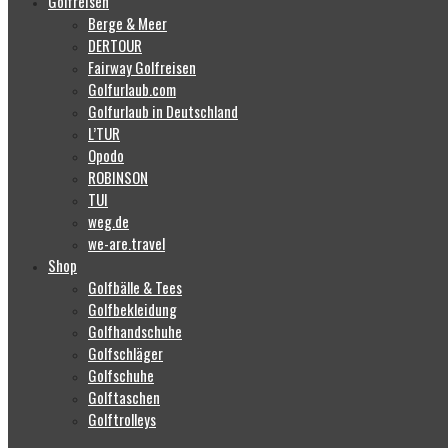
Golfreisen
Berge & Meer
DERTOUR
Fairway Golfreisen
Golfurlaub.com
Golfurlaub in Deutschland
L’TUR
Opodo
ROBINSON
TUI
weg.de
we-are.travel
Shop
Golfbälle & Tees
Golfbekleidung
Golfhandschuhe
Golfschläger
Golfschuhe
Golftaschen
Golftrolleys