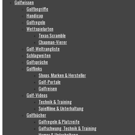
Golfwissen
Golfbegriffe
Handicap
Golfregeln
Wettspielarten
Texas Scramble
Chapman-Vierer
Golf-Weltrangliste
Schlagweiten
Golfsprüche
Golflinks
Shops, Marken & Hersteller
Golf-Portale
Golfreisen
Golf-Videos
Technik & Training
Spielfilme & Unterhaltung
Golfbücher
Golfregeln & Platzreife
Golfschwung, Technik & Training
Humor & Unterhaltung