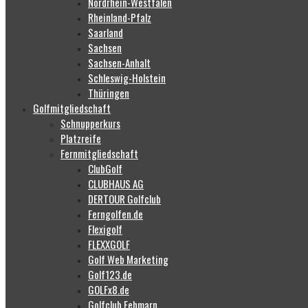
Nordrhein-Westfalen
Rheinland-Pfalz
Saarland
Sachsen
Sachsen-Anhalt
Schleswig-Holstein
Thüringen
Golfmitgliedschaft
Schnupperkurs
Platzreife
Fernmitgliedschaft
ClubGolf
CLUBHAUS AG
DERTOUR Golfclub
Ferngolfen.de
Flexigolf
FLEXXGOLF
Golf Web Marketing
Golf123.de
GOLFx8.de
Golfclub Fehmarn