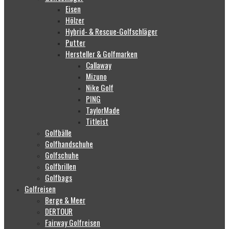
Eisen
Hölzer
Hybrid- & Rescue-Golfschläger
Putter
Hersteller & Golfmarken
Callaway
Mizuno
Nike Golf
PING
TaylorMade
Titleist
Golfbälle
Golfhandschuhe
Golfschuhe
Golfbrillen
Golfbags
Golfreisen
Berge & Meer
DERTOUR
Fairway Golfreisen