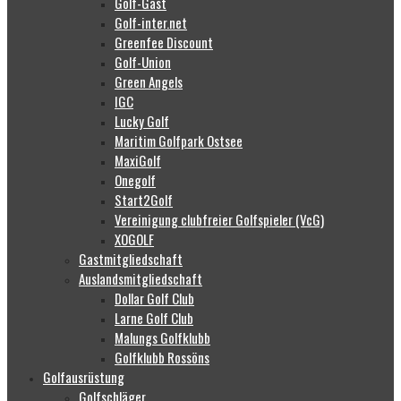
Golf-Gast
Golf-inter.net
Greenfee Discount
Golf-Union
Green Angels
IGC
Lucky Golf
Maritim Golfpark Ostsee
MaxiGolf
Onegolf
Start2Golf
Vereinigung clubfreier Golfspieler (VcG)
XOGOLF
Gastmitgliedschaft
Auslandsmitgliedschaft
Dollar Golf Club
Larne Golf Club
Malungs Golfklubb
Golfklubb Rossöns
Golfausrüstung
Golfschläger