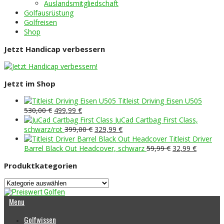
Auslandsmitgliedschaft
Golfausrüstung
Golfreisen
Shop
Jetzt Handicap verbessern
Jetzt im Shop
Titleist Driving Eisen U505
Ursprünglicher
Aktueller
530,00
€
499,99
€
Preis
Preis
JuCad Cartbag First Class,
war:
ist:
Ursprünglicher
Aktueller
schwarz/rot
399,00
€
329,99
€
530,00 €
499,99 €.
Preis
Preis
Titleist Driver
war:
ist:
Ursprünglicher
Aktueller
Barrel Black Out Headcover, schwarz
59,99
€
32,99
€
399,00 €
329,99 €.
Preis
Preis
Produktkategorien
war:
ist:
59,99 €
32,99 €.
Menu
Golfwissen