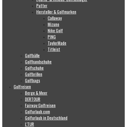
Putter
Hersteller & Golfmarken
Callaway
Mizuno
Nike Golf
PING
TaylorMade
Titleist
Golfbälle
Golfhandschuhe
Golfschuhe
Golfbrillen
Golfbags
Golfreisen
Berge & Meer
DERTOUR
Fairway Golfreisen
Golfurlaub.com
Golfurlaub in Deutschland
L’TUR