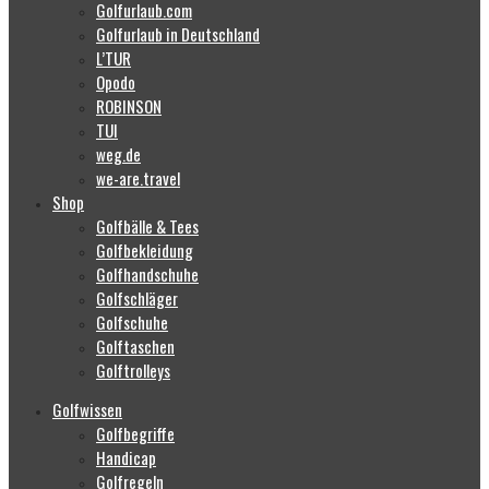
Golfurlaub.com
Golfurlaub in Deutschland
L’TUR
Opodo
ROBINSON
TUI
weg.de
we-are.travel
Shop
Golfbälle & Tees
Golfbekleidung
Golfhandschuhe
Golfschläger
Golfschuhe
Golftaschen
Golftrolleys
Golfwissen
Golfbegriffe
Handicap
Golfregeln