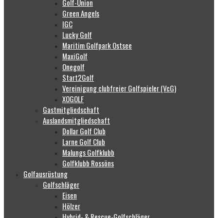
Golf-Union
Green Angels
IGC
Lucky Golf
Maritim Golfpark Ostsee
MaxiGolf
Onegolf
Start2Golf
Vereinigung clubfreier Golfspieler (VcG)
XOGOLF
Gastmitgliedschaft
Auslandsmitgliedschaft
Dollar Golf Club
Larne Golf Club
Malungs Golfklubb
Golfklubb Rossöns
Golfausrüstung
Golfschläger
Eisen
Hölzer
Hybrid- & Rescue-Golfschläger