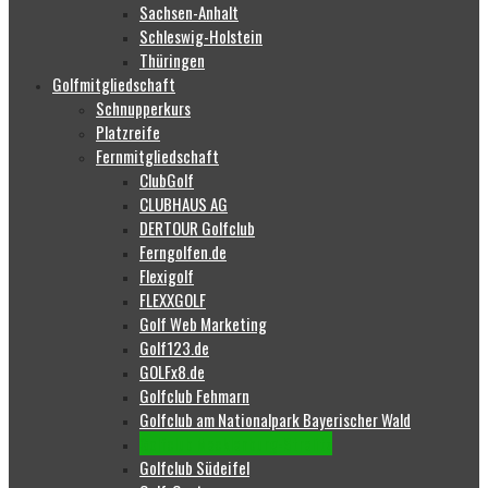
Sachsen-Anhalt
Schleswig-Holstein
Thüringen
Golfmitgliedschaft
Schnupperkurs
Platzreife
Fernmitgliedschaft
ClubGolf
CLUBHAUS AG
DERTOUR Golfclub
Ferngolfen.de
Flexigolf
FLEXXGOLF
Golf Web Marketing
Golf123.de
GOLFx8.de
Golfclub Fehmarn
Golfclub am Nationalpark Bayerischer Wald
Golfclub Mecklenburg-Strelitz
Golfclub Südeifel