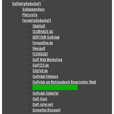
Golfmitgliedschaft
Schnupperkurs
Platzreife
Fernmitgliedschaft
ClubGolf
CLUBHAUS AG
DERTOUR Golfclub
Ferngolfen.de
Flexigolf
FLEXXGOLF
Golf Web Marketing
Golf123.de
GOLFx8.de
Golfclub Fehmarn
Golfclub am Nationalpark Bayerischer Wald
Golfclub Mecklenburg-Strelitz
Golfclub Südeifel
Golf-Gast
Golf-inter.net
Greenfee Discount