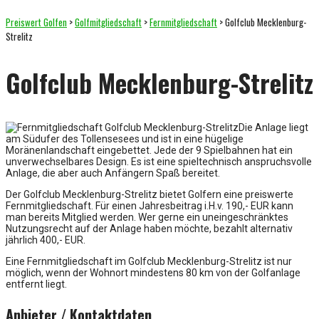
Preiswert Golfen
>
Golfmitgliedschaft
>
Fernmitgliedschaft
>
Golfclub Mecklenburg-
Strelitz
Golfclub Mecklenburg-Strelitz
Die Anlage liegt
am Südufer des Tollensesees und ist in eine hügelige
Moränenlandschaft eingebettet. Jede der 9 Spielbahnen hat ein
unverwechselbares Design. Es ist eine spieltechnisch anspruchsvolle
Anlage, die aber auch Anfängern Spaß bereitet.
Der Golfclub Mecklenburg-Strelitz bietet Golfern eine preiswerte
Fernmitgliedschaft. Für einen Jahresbeitrag i.H.v. 190,- EUR kann
man bereits Mitglied werden. Wer gerne ein uneingeschränktes
Nutzungsrecht auf der Anlage haben möchte, bezahlt alternativ
jährlich 400,- EUR.
Eine Fernmitgliedschaft im Golfclub Mecklenburg-Strelitz ist nur
möglich, wenn der Wohnort mindestens 80 km von der Golfanlage
entfernt liegt.
Anbieter / Kontaktdaten