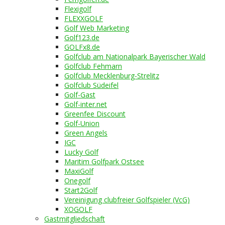
Flexigolf
FLEXXGOLF
Golf Web Marketing
Golf123.de
GOLFx8.de
Golfclub am Nationalpark Bayerischer Wald
Golfclub Fehmarn
Golfclub Mecklenburg-Strelitz
Golfclub Südeifel
Golf-Gast
Golf-inter.net
Greenfee Discount
Golf-Union
Green Angels
IGC
Lucky Golf
Maritim Golfpark Ostsee
MaxiGolf
Onegolf
Start2Golf
Vereinigung clubfreier Golfspieler (VcG)
XOGOLF
Gastmitgliedschaft