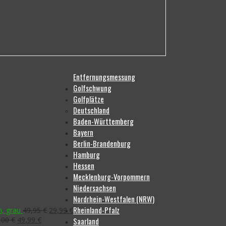
Entfernungsmessung
Golfschwung
Golfplätze
Deutschland
Baden-Württemberg
Bayern
Berlin-Brandenburg
Hamburg
Hessen
Mecklenburg-Vorpommern
Niedersachsen
Nordrhein-Westfalen (NRW)
Rheinland-Pfalz
Ursprünglicher
Aktueller
h, grau
49,95
€
29,99
€
Ursprünglicher
Aktueller
Preis
Preis
,00
€
49,99
€
Saarland