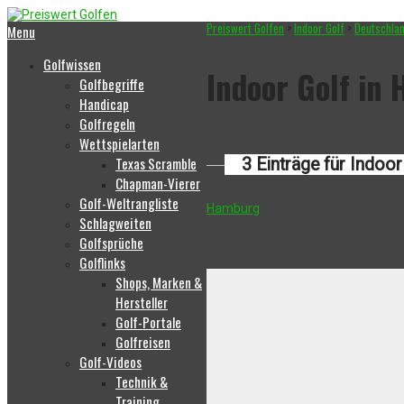
Preiswert Golfen
>
Indoor Golf
>
Deutschla
Menu
Golfwissen
Indoor Golf in
Golfbegriffe
Handicap
Golfregeln
Wettspielarten
Texas Scramble
3 Einträge für Indoo
Chapman-Vierer
Golf-Weltrangliste
Hamburg
Schlagweiten
Golfsprüche
Golflinks
Shops, Marken &
Hersteller
Golf-Portale
Golfreisen
Golf-Videos
Technik &
Training