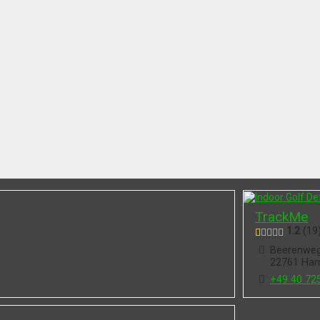
TrackMe
1.2
19
Beerenweg
22761 Ha
+49 40 72