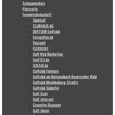
Schnupperkurs
Platzreife
Fernmitgliedschaft
ClubGolf
CLUBHAUS AG
DERTOUR Golfclub
Ferngolfen.de
Flexigolf
FLEXXGOLF
Golf Web Marketing
Golf123.de
GOLFx8.de
Golfclub Fehmarn
Golfclub am Nationalpark Bayerischer Wald
Golfclub Mecklenburg-Strelitz
Golfclub Südeifel
Golf-Gast
Golf-inter.net
Greenfee Discount
Golf-Union