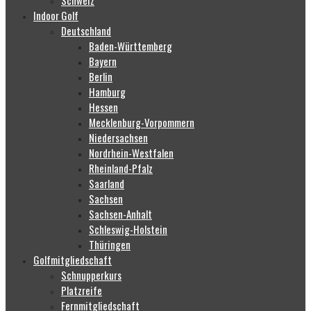
Schweiz
Indoor Golf
Deutschland
Baden-Württemberg
Bayern
Berlin
Hamburg
Hessen
Mecklenburg-Vorpommern
Niedersachsen
Nordrhein-Westfalen
Rheinland-Pfalz
Saarland
Sachsen
Sachsen-Anhalt
Schleswig-Holstein
Thüringen
Golfmitgliedschaft
Schnupperkurs
Platzreife
Fernmitgliedschaft