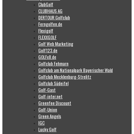
ClubGolf
CLUBHAUS AG
DERTOUR Golfclub
Ferngolfen.de
Flexigolf
FLEXXGOLF
Golf Web Marketing
Golf123.de
GOLFx8.de
Golfclub Fehmarn
Golfclub am Nationalpark Bayerischer Wald
Golfclub Mecklenburg-Strelitz
Golfclub Südeifel
Golf-Gast
Golf-inter.net
Greenfee Discount
Golf-Union
Green Angels
IGC
Lucky Golf