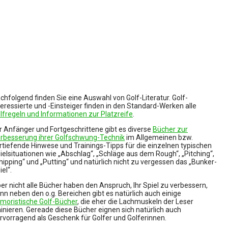
chfolgend finden Sie eine Auswahl von Golf-Literatur. Golf-
teressierte und -Einsteiger finden in den Standard-Werken alle
lfregeln und Informationen zur Platzreife
.
r Anfänger und Fortgeschrittene gibt es diverse
Bücher zur
rbesserung ihrer Golfschwung-Technik
im Allgemeinen bzw.
rtiefende Hinwese und Trainings-Tipps für die einzelnen typischen
ielsituationen wie „Abschlag“, „Schläge aus dem Rough“, „Pitching“,
hipping“ und „Putting“ und natürlich nicht zu vergessen das „Bunker-
iel“.
er nicht alle Bücher haben den Anspruch, Ihr Spiel zu verbessern,
nn neben den o.g. Bereichen gibt es natürlich auch einige
moristische Golf-Bücher
, die eher die Lachmuskeln der Leser
ainieren. Gereade diese Bücher eignen sich natürlich auch
rvorragend als Geschenk für Golfer und Golferinnen.