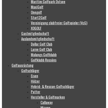
Maritim Golfpark Ostsee
MaxiGolf
Onegolf
Start2Golf
Vereinigung clubfreier Golfspieler (VcG)
XOGOLF
Gastmitgliedschaft
Auslandsmitgliedschaft
Dollar Golf Club
Larne Golf Club
Malungs Golfklubb
Golfklubb Rossöns
Golfausrüstung
Golfschläger
Eisen
Hölzer
Hybrid- & Rescue-Golfschläger
Putter
Hersteller & Golfmarken
Callaway
Mizuno