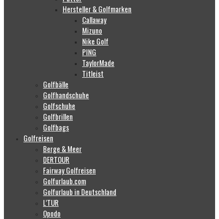
Hersteller & Golfmarken
Callaway
Mizuno
Nike Golf
PING
TaylorMade
Titleist
Golfbälle
Golfhandschuhe
Golfschuhe
Golfbrillen
Golfbags
Golfreisen
Berge & Meer
DERTOUR
Fairway Golfreisen
Golfurlaub.com
Golfurlaub in Deutschland
L’TUR
Opodo