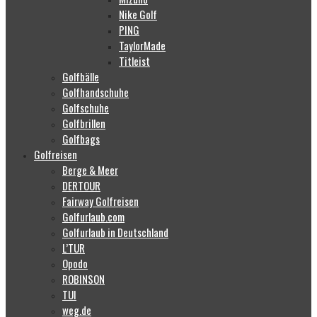
Nike Golf
PING
TaylorMade
Titleist
Golfbälle
Golfhandschuhe
Golfschuhe
Golfbrillen
Golfbags
Golfreisen
Berge & Meer
DERTOUR
Fairway Golfreisen
Golfurlaub.com
Golfurlaub in Deutschland
L’TUR
Opodo
ROBINSON
TUI
weg.de