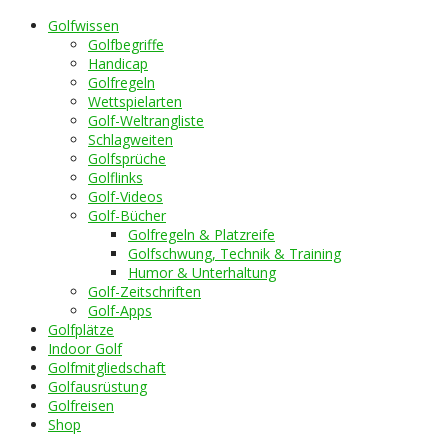
Golfwissen
Golfbegriffe
Handicap
Golfregeln
Wettspielarten
Golf-Weltrangliste
Schlagweiten
Golfsprüche
Golflinks
Golf-Videos
Golf-Bücher
Golfregeln & Platzreife
Golfschwung, Technik & Training
Humor & Unterhaltung
Golf-Zeitschriften
Golf-Apps
Golfplätze
Indoor Golf
Golfmitgliedschaft
Golfausrüstung
Golfreisen
Shop