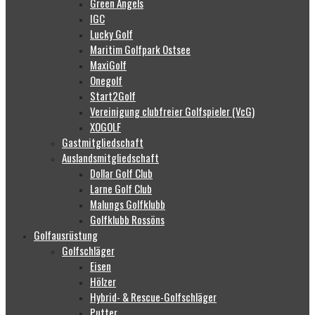
Green Angels
IGC
Lucky Golf
Maritim Golfpark Ostsee
MaxiGolf
Onegolf
Start2Golf
Vereinigung clubfreier Golfspieler (VcG)
XOGOLF
Gastmitgliedschaft
Auslandsmitgliedschaft
Dollar Golf Club
Larne Golf Club
Malungs Golfklubb
Golfklubb Rossöns
Golfausrüstung
Golfschläger
Eisen
Hölzer
Hybrid- & Rescue-Golfschläger
Putter