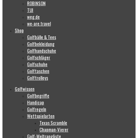
ROBINSON
TUI
weg.de
we-are.travel
Shop
Golfbälle & Tees
Golfbekleidung
Golfhandschuhe
Golfschläger
Golfschuhe
Golftaschen
Golftrolleys
Golfwissen
Golfbegriffe
Handicap
Golfregeln
Wettspielarten
Texas Scramble
Chapman-Vierer
Golf-Weltrangliste