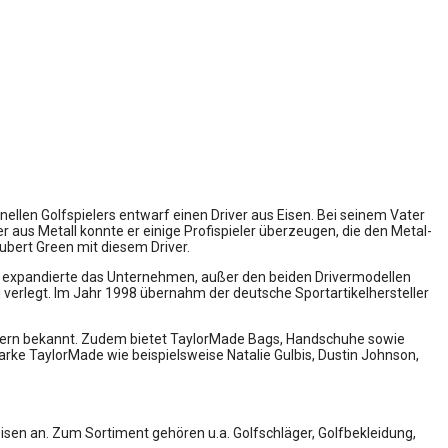
ellen Golfspielers entwarf einen Driver aus Eisen. Bei seinem Vater
 aus Metall konnte er einige Profispieler überzeugen, die den Metal-
Hubert Green mit diesem Driver.
h expandierte das Unternehmen, außer den beiden Drivermodellen
 verlegt. Im Jahr 1998 übernahm der deutsche Sportartikelhersteller
 Puttern bekannt. Zudem bietet TaylorMade Bags, Handschuhe sowie
Marke TaylorMade wie beispielsweise Natalie Gulbis, Dustin Johnson,
reisen an. Zum Sortiment gehören u.a. Golfschläger, Golfbekleidung,