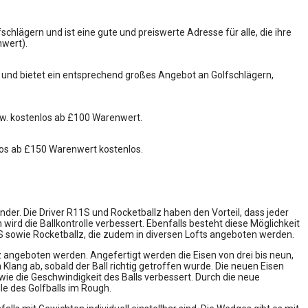
hlägern und ist eine gute und preiswerte Adresse für alle, die ihre
wert).
und bietet ein entsprechend großes Angebot an Golfschlägern,
zw. kostenlos ab £100 Warenwert.
los ab £150 Warenwert kostenlos.
der. Die Driver R11S und Rocketballz haben den Vorteil, dass jeder
 wird die Ballkontrolle verbessert. Ebenfalls besteht diese Möglichkeit
S sowie Rocketballz, die zudem in diversen Lofts angeboten werden.
z angeboten werden. Angefertigt werden die Eisen von drei bis neun,
 Klang ab, sobald der Ball richtig getroffen wurde. Die neuen Eisen
wie die Geschwindigkeit des Balls verbessert. Durch die neue
le des Golfballs im Rough.