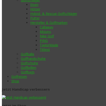
Golfschläger
Eisen
Hölzer
Hybrid- & Rescue-Golfschläger
Putter
Hersteller & Golfmarken
Callaway
Mizuno
Nike Golf
PING
TaylorMade
Titleist
Golfbälle
Golfhandschuhe
Golfschuhe
Golfbrillen
Golfbags
Golfreisen
Shop
Jetzt Handicap verbessern
Jetzt im Shop