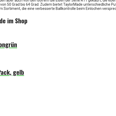
en aber auch von den Golfern die Eisen der Serie R11 gekauft, die ebenfa
 von 50 Grad bis 64 Grad. Zudem bietet TaylorMade unterschiedliche Pu
im Sortiment, die eine verbesserte Ballkontrolle beim Einlochen verspre
de im Shop
eongrün
Pack, gelb