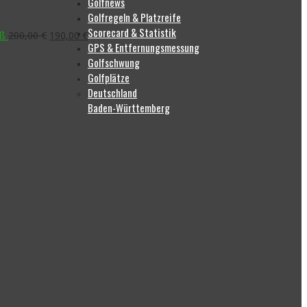
Golfnews
Golfregeln & Platzreife
Scorecard & Statistik
Ursprünglicher
Aktueller
iß
200,00
€
190,00
€
GPS & Entfernungsmessung
Preis
Preis
war:
ist:
Golfschwung
200,00 €
190,00 €.
Golfplätze
Deutschland
Baden-Württemberg