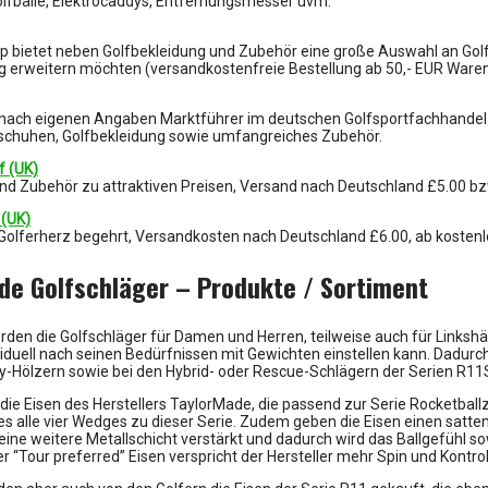
olfbälle, Elektrocaddys, Entfernungsmesser uvm.
p bietet neben Golfbekleidung und Zubehör eine große Auswahl an Golfsc
g erweitern möchten (versandkostenfreie Bestellung ab 50,- EUR Waren
t nach eigenen Angaben Marktführer im deutschen Golfsportfachhandel 
fschuhen, Golfbekleidung sowie umfangreiches Zubehör.
f (UK)
und Zubehör zu attraktiven Preisen, Versand nach Deutschland £5.00 b
 (UK)
 Golferherz begehrt, Versandkosten nach Deutschland £6.00, ab kosten
de Golfschläger – Produkte / Sortiment
en die Golfschläger für Damen und Herren, teilweise auch für Linkshän
ividuell nach seinen Bedürfnissen mit Gewichten einstellen kann. Dadurch
y-Hölzern sowie bei den Hybrid- oder Rescue-Schlägern der Serien R11
die Eisen des Herstellers TaylorMade, die passend zur Serie Rocketball
 es alle vier Wedges zu dieser Serie. Zudem geben die Eisen einen satten
ine weitere Metallschicht verstärkt und dadurch wird das Ballgefühl so
r “Tour preferred” Eisen verspricht der Hersteller mehr Spin und Kontrol