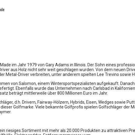
ade
ade im Jahr 1979 von Gary Adams in Illinois. Der Sohn eines profession
river aus Holz nicht sehr weit geschlagen wurden. Von dem neuen Driver
 der Metal-Driver verbreiten, unter anderem spielten Lee Trevino sowie 
ehmen von Salomon, einem Wintersportspezialisten aufgekauft. Danac
fertigt. Ebenfalls wurde das Unternehmen nach Carlsbad in Kalifornien
z beträgt mittlerweile über 800 Millionen Euro im Jahr.
fschläger, d.h. Drivern, Fairway-Hölzern, Hybrids, Eisen, Wedges sowie
 dieser Golfmarke. Viele bekannte Golfprofis spielen Golfschläger der 
aymer.
t ein riesiges Sortiment mit mehr als 20.000 Produkten zu attraktiven P