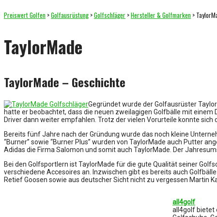
Preiswert Golfen
>
Golfausrüstung
>
Golfschläger
>
Hersteller & Golfmarken
>
TaylorM
TaylorMade
TaylorMade – Geschichte
Gegründet wurde der Golfausrüster TaylorM
hatte er beobachtet, dass die neuen zweilagigen Golfbälle mit einem D
Driver dann weiter empfahlen. Trotz der vielen Vorurteile konnte sich
Bereits fünf Jahre nach der Gründung wurde das noch kleine Untern
“Burner” sowie “Burner Plus” wurden von TaylorMade auch Putter ange
Adidas die Firma Salomon und somit auch TaylorMade. Der Jahresumsat
Bei den Golfsportlern ist TaylorMade für die gute Qualität seiner Gol
verschiedene Accesoires an. Inzwischen gibt es bereits auch Golfbälle
Retief Goosen sowie aus deutscher Sicht nicht zu vergessen Martin K
all4golf
all4golf biete