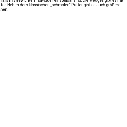
lls mit Gewichten individuell einstellbar sind. Die Wedges gibt es mit
tter. Neben dem klassischen „schmalen“ Putter gibt es auch größere
chen.