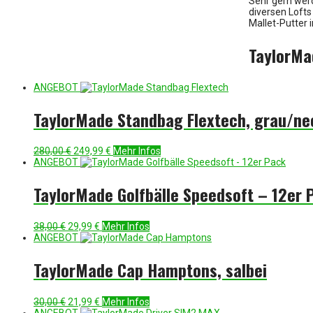
Sehr gern werd
diversen Lofts
Mallet-Putter 
TaylorMa
ANGEBOT
TaylorMade Standbag Flextech, grau/n
Ursprünglicher
Aktueller
280,00
€
249,99
€
Mehr Infos
Preis
Preis
ANGEBOT
war:
ist:
280,00 €
249,99 €.
TaylorMade Golfbälle Speedsoft – 12er 
Ursprünglicher
Aktueller
38,00
€
29,99
€
Mehr Infos
Preis
Preis
ANGEBOT
war:
ist:
38,00 €
29,99 €.
TaylorMade Cap Hamptons, salbei
Ursprünglicher
Aktueller
30,00
€
21,99
€
Mehr Infos
Preis
Preis