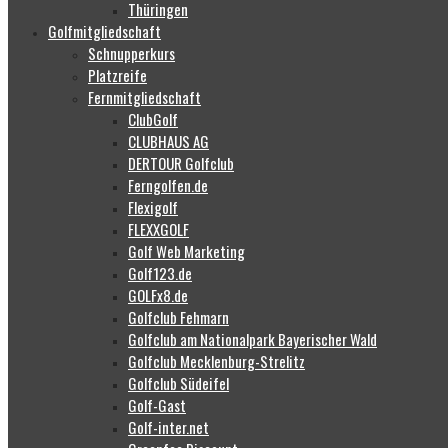
Thüringen
Golfmitgliedschaft
Schnupperkurs
Platzreife
Fernmitgliedschaft
ClubGolf
CLUBHAUS AG
DERTOUR Golfclub
Ferngolfen.de
Flexigolf
FLEXXGOLF
Golf Web Marketing
Golf123.de
GOLFx8.de
Golfclub Fehmarn
Golfclub am Nationalpark Bayerischer Wald
Golfclub Mecklenburg-Strelitz
Golfclub Südeifel
Golf-Gast
Golf-inter.net