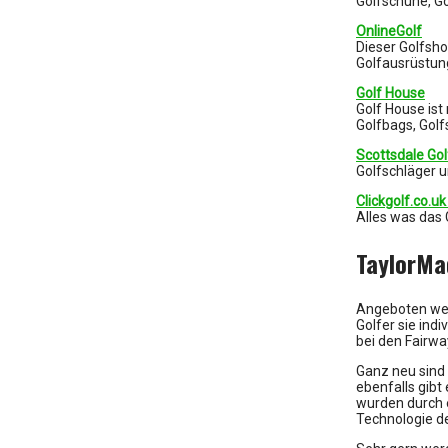
Golfschuhe, G
OnlineGolf
Dieser Golfsho
Golfausrüstun
Golf House
Golf House is
Golfbags, Gol
Scottsdale Gol
Golfschläger 
Clickgolf.co.uk
Alles was das
TaylorMa
Angeboten werd
Golfer sie ind
bei den Fairwa
Ganz neu sind 
ebenfalls gibt
wurden durch e
Technologie de