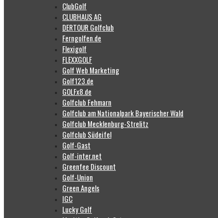
ClubGolf
CLUBHAUS AG
DERTOUR Golfclub
Ferngolfen.de
Flexigolf
FLEXXGOLF
Golf Web Marketing
Golf123.de
GOLFx8.de
Golfclub Fehmarn
Golfclub am Nationalpark Bayerischer Wald
Golfclub Mecklenburg-Strelitz
Golfclub Südeifel
Golf-Gast
Golf-inter.net
Greenfee Discount
Golf-Union
Green Angels
IGC
Lucky Golf