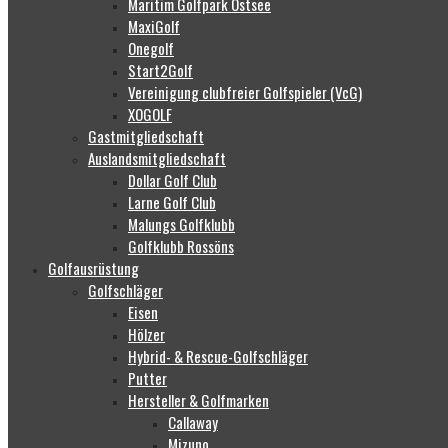
Maritim Golfpark Ostsee
MaxiGolf
Onegolf
Start2Golf
Vereinigung clubfreier Golfspieler (VcG)
XOGOLF
Gastmitgliedschaft
Auslandsmitgliedschaft
Dollar Golf Club
Larne Golf Club
Malungs Golfklubb
Golfklubb Rossöns
Golfausrüstung
Golfschläger
Eisen
Hölzer
Hybrid- & Rescue-Golfschläger
Putter
Hersteller & Golfmarken
Callaway
Mizuno