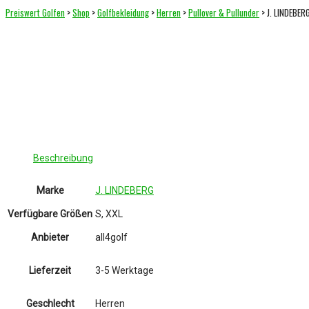
Preiswert Golfen
>
Shop
>
Golfbekleidung
>
Herren
>
Pullover & Pullunder
> J. LINDEBER
Beschreibung
Marke
J. LINDEBERG
Verfügbare Größen
S, XXL
Anbieter
all4golf
Lieferzeit
3-5 Werktage
Geschlecht
Herren