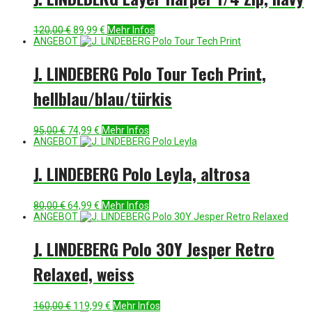
Ursprünglicher
Aktueller
120,00
€
89,99
€
Mehr Infos
Preis
Preis
ANGEBOT
war:
ist:
120,00 €
89,99 €.
J. LINDEBERG Polo Tour Tech Print,
hellblau/blau/türkis
Ursprünglicher
Aktueller
95,00
€
74,99
€
Mehr Infos
Preis
Preis
ANGEBOT
war:
ist:
95,00 €
74,99 €.
J. LINDEBERG Polo Leyla, altrosa
Ursprünglicher
Aktueller
80,00
€
64,99
€
Mehr Infos
Preis
Preis
ANGEBOT
war:
ist:
80,00 €
64,99 €.
J. LINDEBERG Polo 30Y Jesper Retro
Relaxed, weiss
Ursprünglicher
Aktueller
160,00
€
119,99
€
Mehr Infos