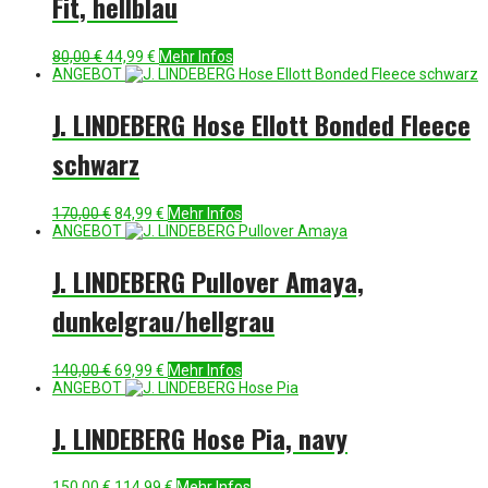
Fit, hellblau
Ursprünglicher
Aktueller
80,00
€
44,99
€
Mehr Infos
Preis
Preis
ANGEBOT
war:
ist:
80,00 €
44,99 €.
J. LINDEBERG Hose Ellott Bonded Fleece
schwarz
Ursprünglicher
Aktueller
170,00
€
84,99
€
Mehr Infos
Preis
Preis
ANGEBOT
war:
ist:
170,00 €
84,99 €.
J. LINDEBERG Pullover Amaya,
dunkelgrau/hellgrau
Ursprünglicher
Aktueller
140,00
€
69,99
€
Mehr Infos
Preis
Preis
ANGEBOT
war:
ist:
140,00 €
69,99 €.
J. LINDEBERG Hose Pia, navy
Ursprünglicher
Aktueller
150,00
€
114,99
€
Mehr Infos