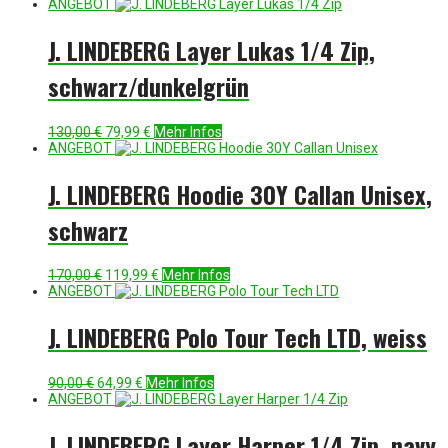
Preis
Preis
ANGEBOT
war:
ist:
200,00 €
99,99 €.
J. LINDEBERG Layer Lukas 1/4 Zip,
schwarz/dunkelgrün
Ursprünglicher
Aktueller
130,00
€
79,99
€
Mehr Infos
Preis
Preis
ANGEBOT
war:
ist:
130,00 €
79,99 €.
J. LINDEBERG Hoodie 30Y Callan Unisex,
schwarz
Ursprünglicher
Aktueller
170,00
€
119,99
€
Mehr Infos
Preis
Preis
ANGEBOT
war:
ist:
170,00 €
119,99 €.
J. LINDEBERG Polo Tour Tech LTD, weiss
Ursprünglicher
Aktueller
90,00
€
64,99
€
Mehr Infos
Preis
Preis
ANGEBOT
war:
ist:
90,00 €
64,99 €.
J. LINDEBERG Layer Harper 1/4 Zip, navy