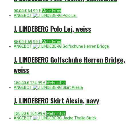
Ursprünglicher
Aktueller
90,00
€
64,99
€
Mehr Infos
Preis
Preis
ANGEBOT
war:
ist:
90,00 €
64,99 €.
J. LINDEBERG Polo Lei, weiss
Ursprünglicher
Aktueller
85,00
€
69,99
€
Mehr Infos
Preis
Preis
ANGEBOT
war:
ist:
85,00 €
69,99 €.
J. LINDEBERG Golfschuhe Herren Bridge,
weiss
Ursprünglicher
Aktueller
150,00
€
134,99
€
Mehr Infos
Preis
Preis
ANGEBOT
war:
ist:
150,00 €
134,99 €.
J. LINDEBERG Skirt Alesia, navy
Ursprünglicher
Aktueller
120,00
€
104,99
€
Mehr Infos
Preis
Preis
ANGEBOT
war:
ist:
120,00 €
104,99 €.