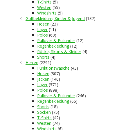
T-Shirts
(5)
Westen
(55)
Windshirts
(5)
Golfbekleidung Kinder & Jugend
(137)
Hosen
(23)
Layer
(11)
Polos
(60)
Pullover & Pullunder
(12)
Regenbekleidung
(12)
Röcke, Skorts & Kleider
(4)
Shorts
(4)
Herren
(2291)
Funktionswäsche
(43)
Hosen
(307)
Jacken
(146)
Layer
(371)
Polos
(898)
Pullover & Pullunder
(246)
Regenbekleidung
(65)
Shorts
(18)
Socken
(75)
T-Shirts
(42)
Westen
(74)
Windshirts
(6)