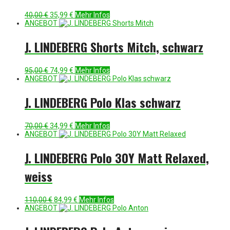
Ursprünglicher
Aktueller
40,00
€
35,99
€
Mehr Infos
Preis
Preis
ANGEBOT
war:
ist:
40,00 €
35,99 €.
J. LINDEBERG Shorts Mitch, schwarz
Ursprünglicher
Aktueller
95,00
€
74,99
€
Mehr Infos
Preis
Preis
ANGEBOT
war:
ist:
95,00 €
74,99 €.
J. LINDEBERG Polo Klas schwarz
Ursprünglicher
Aktueller
70,00
€
34,99
€
Mehr Infos
Preis
Preis
ANGEBOT
war:
ist:
70,00 €
34,99 €.
J. LINDEBERG Polo 30Y Matt Relaxed,
weiss
Ursprünglicher
Aktueller
110,00
€
84,99
€
Mehr Infos
Preis
Preis
ANGEBOT
war:
ist:
110,00 €
84,99 €.