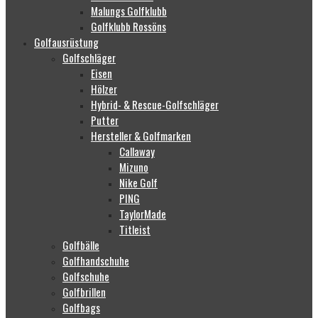
Malungs Golfklubb
Golfklubb Rossöns
Golfausrüstung
Golfschläger
Eisen
Hölzer
Hybrid- & Rescue-Golfschläger
Putter
Hersteller & Golfmarken
Callaway
Mizuno
Nike Golf
PING
TaylorMade
Titleist
Golfbälle
Golfhandschuhe
Golfschuhe
Golfbrillen
Golfbags