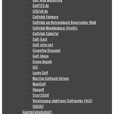
Golf123.de
GOLFx8.de
Golfclub Fehmarn
Golfclub am Nationalpark Bayerischer Wald
Golfclub Mecklenburg-Strelitz
Golfclub Südeifel
Golf-Gast
Golf-inter.net
Greenfee Discount
Golf-Union
Green Angels
IGC
Lucky Golf
Maritim Golfpark Ostsee
MaxiGolf
Onegolf
Start2Golf
Vereinigung clubfreier Golfspieler (VcG)
XOGOLF
Gastmitgliedschaft