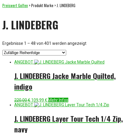
Preiswert Golfen
> Produkt Marke > J. LINDEBERG
J. LINDEBERG
Ergebnisse 1 – 48 von 401 werden angezeigt
ANGEBOT
J. LINDEBERG Jacke Marble Quilted,
indigo
Ursprünglicher
Aktueller
220,00
€
109,99
€
Mehr Infos
Preis
Preis
ANGEBOT
war:
ist:
220,00 €
109,99 €.
J. LINDEBERG Layer Tour Tech 1/4 Zip,
navy