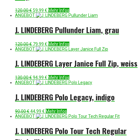
Ursprünglicher
Aktueller
120,00
€
59,99
€
Mehr Infos
Preis
Preis
ANGEBOT
war:
ist:
120,00 €
59,99 €.
J. LINDEBERG Pullunder Liam, grau
Ursprünglicher
Aktueller
120,00
€
79,99
€
Mehr Infos
Preis
Preis
ANGEBOT
war:
ist:
120,00 €
79,99 €.
J. LINDEBERG Layer Janice Full Zip, weiss
Ursprünglicher
Aktueller
130,00
€
94,99
€
Mehr Infos
Preis
Preis
ANGEBOT
war:
ist:
130,00 €
94,99 €.
J. LINDEBERG Polo Legacy, indigo
Ursprünglicher
Aktueller
90,00
€
44,99
€
Mehr Infos
Preis
Preis
ANGEBOT
war:
ist:
90,00 €
44,99 €.
J. LINDEBERG Polo Tour Tech Regular