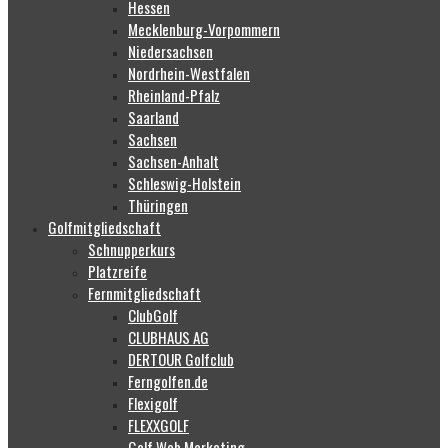
Hessen
Mecklenburg-Vorpommern
Niedersachsen
Nordrhein-Westfalen
Rheinland-Pfalz
Saarland
Sachsen
Sachsen-Anhalt
Schleswig-Holstein
Thüringen
Golfmitgliedschaft
Schnupperkurs
Platzreife
Fernmitgliedschaft
ClubGolf
CLUBHAUS AG
DERTOUR Golfclub
Ferngolfen.de
Flexigolf
FLEXXGOLF
Golf Web Marketing