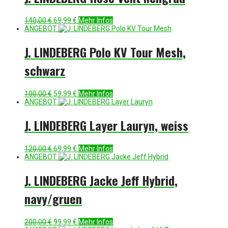
Ursprünglicher
Aktueller
140,00
€
69,99
€
Mehr Infos
Preis
Preis
ANGEBOT
war:
ist:
140,00 €
69,99 €.
J. LINDEBERG Polo KV Tour Mesh,
schwarz
Ursprünglicher
Aktueller
100,00
€
59,99
€
Mehr Infos
Preis
Preis
ANGEBOT
war:
ist:
100,00 €
59,99 €.
J. LINDEBERG Layer Lauryn, weiss
Ursprünglicher
Aktueller
120,00
€
69,99
€
Mehr Infos
Preis
Preis
ANGEBOT
war:
ist:
120,00 €
69,99 €.
J. LINDEBERG Jacke Jeff Hybrid,
navy/gruen
Ursprünglicher
Aktueller
200,00
€
99,99
€
Mehr Infos