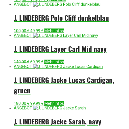
Preis
Preis
ANGEBOT
war:
ist:
150,00 €
114,99 €.
J. LINDEBERG Polo Cliff dunkelblau
Ursprünglicher
Aktueller
100,00
€
49,99
€
Mehr Infos
Preis
Preis
ANGEBOT
war:
ist:
100,00 €
49,99 €.
J. LINDEBERG Layer Carl Mid navy
Ursprünglicher
Aktueller
140,00
€
69,99
€
Mehr Infos
Preis
Preis
ANGEBOT
war:
ist:
140,00 €
69,99 €.
J. LINDEBERG Jacke Lucas Cardigan,
gruen
Ursprünglicher
Aktueller
180,00
€
99,99
€
Mehr Infos
Preis
Preis
ANGEBOT
war:
ist:
180,00 €
99,99 €.
J. LINDEBERG Jacke Sarah, navy