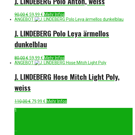
J. LINDEBERG Polo Anton, weiss
Ursprünglicher
Aktueller
90,00
€
59,99
€
Mehr Infos
Preis
Preis
ANGEBOT
war:
ist:
90,00 €
59,99 €.
J. LINDEBERG Polo Leya ärmellos
dunkelblau
Ursprünglicher
Aktueller
80,00
€
59,99
€
Mehr Infos
Preis
Preis
ANGEBOT
war:
ist:
80,00 €
59,99 €.
J. LINDEBERG Hose Mitch Light Poly,
weiss
Ursprünglicher
Aktueller
110,00
€
79,99
€
Mehr Infos
Preis
Preis
1
war:
ist:
2
110,00 €
79,99 €.
3
4
…
7