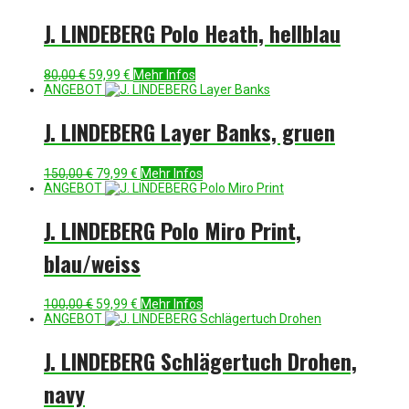
war:
ist:
95,00 €
69,99 €.
J. LINDEBERG Polo Heath, hellblau
Ursprünglicher
Aktueller
80,00
€
59,99
€
Mehr Infos
Preis
Preis
ANGEBOT
war:
ist:
80,00 €
59,99 €.
J. LINDEBERG Layer Banks, gruen
Ursprünglicher
Aktueller
150,00
€
79,99
€
Mehr Infos
Preis
Preis
ANGEBOT
war:
ist:
150,00 €
79,99 €.
J. LINDEBERG Polo Miro Print,
blau/weiss
Ursprünglicher
Aktueller
100,00
€
59,99
€
Mehr Infos
Preis
Preis
ANGEBOT
war:
ist:
100,00 €
59,99 €.
J. LINDEBERG Schlägertuch Drohen,
navy