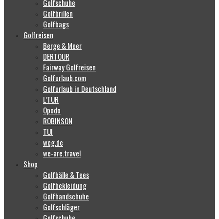
Golfschuhe
Golfbrillen
Golfbags
Golfreisen
Berge & Meer
DERTOUR
Fairway Golfreisen
Golfurlaub.com
Golfurlaub in Deutschland
L’TUR
Opodo
ROBINSON
TUI
weg.de
we-are.travel
Shop
Golfbälle & Tees
Golfbekleidung
Golfhandschuhe
Golfschläger
Golfschuhe