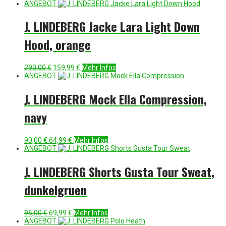
Preis
Preis
ANGEBOT
war:
ist:
160,00 €
119,99 €.
J. LINDEBERG Jacke Lara Light Down
Hood, orange
Ursprünglicher
Aktueller
290,00
€
159,99
€
Mehr Infos
Preis
Preis
ANGEBOT
war:
ist:
290,00 €
159,99 €.
J. LINDEBERG Mock Ella Compression,
navy
Ursprünglicher
Aktueller
90,00
€
64,99
€
Mehr Infos
Preis
Preis
ANGEBOT
war:
ist:
90,00 €
64,99 €.
J. LINDEBERG Shorts Gusta Tour Sweat,
dunkelgruen
Ursprünglicher
Aktueller
95,00
€
69,99
€
Mehr Infos
Preis
Preis
ANGEBOT