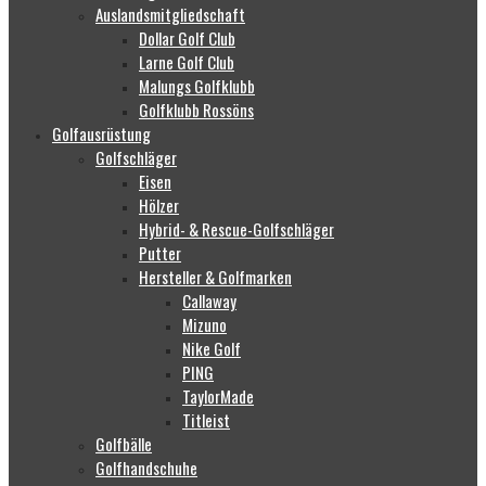
Auslandsmitgliedschaft
Dollar Golf Club
Larne Golf Club
Malungs Golfklubb
Golfklubb Rossöns
Golfausrüstung
Golfschläger
Eisen
Hölzer
Hybrid- & Rescue-Golfschläger
Putter
Hersteller & Golfmarken
Callaway
Mizuno
Nike Golf
PING
TaylorMade
Titleist
Golfbälle
Golfhandschuhe