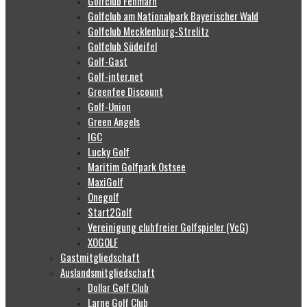
Golfclub Fehmarn
Golfclub am Nationalpark Bayerischer Wald
Golfclub Mecklenburg-Strelitz
Golfclub Südeifel
Golf-Gast
Golf-inter.net
Greenfee Discount
Golf-Union
Green Angels
IGC
Lucky Golf
Maritim Golfpark Ostsee
MaxiGolf
Onegolf
Start2Golf
Vereinigung clubfreier Golfspieler (VcG)
XOGOLF
Gastmitgliedschaft
Auslandsmitgliedschaft
Dollar Golf Club
Larne Golf Club