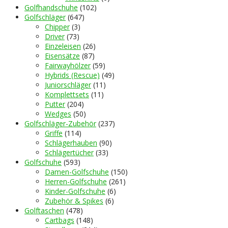
Golfhandschuhe
(102)
Golfschläger
(647)
Chipper
(3)
Driver
(73)
Einzeleisen
(26)
Eisensätze
(87)
Fairwayhölzer
(59)
Hybrids (Rescue)
(49)
Juniorschläger
(11)
Komplettsets
(11)
Putter
(204)
Wedges
(50)
Golfschläger-Zubehör
(237)
Griffe
(114)
Schlägerhauben
(90)
Schlägertücher
(33)
Golfschuhe
(593)
Damen-Golfschuhe
(150)
Herren-Golfschuhe
(261)
Kinder-Golfschuhe
(6)
Zubehör & Spikes
(6)
Golftaschen
(478)
Cartbags
(148)