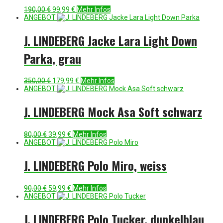
Ursprünglicher
Aktueller
190,00
€
99,99
€
Mehr Infos
Preis
Preis
ANGEBOT
war:
ist:
190,00 €
99,99 €.
J. LINDEBERG Jacke Lara Light Down
Parka, grau
Ursprünglicher
Aktueller
350,00
€
179,99
€
Mehr Infos
Preis
Preis
ANGEBOT
war:
ist:
350,00 €
179,99 €.
J. LINDEBERG Mock Asa Soft schwarz
Ursprünglicher
Aktueller
80,00
€
39,99
€
Mehr Infos
Preis
Preis
ANGEBOT
war:
ist:
80,00 €
39,99 €.
J. LINDEBERG Polo Miro, weiss
Ursprünglicher
Aktueller
90,00
€
59,99
€
Mehr Infos
Preis
Preis
ANGEBOT
war:
ist:
90,00 €
59,99 €.
J. LINDEBERG Polo Tucker, dunkelblau