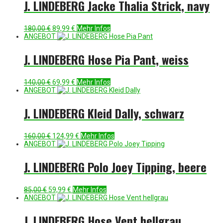
J. LINDEBERG Jacke Thalia Strick, navy
Ursprünglicher
Aktueller
180,00
€
89,99
€
Mehr Infos
Preis
Preis
ANGEBOT
war:
ist:
180,00 €
89,99 €.
J. LINDEBERG Hose Pia Pant, weiss
Ursprünglicher
Aktueller
140,00
€
69,99
€
Mehr Infos
Preis
Preis
ANGEBOT
war:
ist:
140,00 €
69,99 €.
J. LINDEBERG Kleid Dally, schwarz
Ursprünglicher
Aktueller
160,00
€
124,99
€
Mehr Infos
Preis
Preis
ANGEBOT
war:
ist:
160,00 €
124,99 €.
J. LINDEBERG Polo Joey Tipping, beere
Ursprünglicher
Aktueller
85,00
€
59,99
€
Mehr Infos
Preis
Preis
ANGEBOT
war:
ist:
85,00 €
59,99 €.
J. LINDEBERG Hose Vent hellgrau