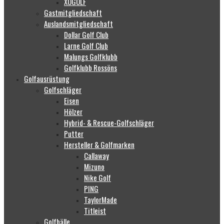
XOGOLF
Gastmitgliedschaft
Auslandsmitgliedschaft
Dollar Golf Club
Larne Golf Club
Malungs Golfklubb
Golfklubb Rossöns
Golfausrüstung
Golfschläger
Eisen
Hölzer
Hybrid- & Rescue-Golfschläger
Putter
Hersteller & Golfmarken
Callaway
Mizuno
Nike Golf
PING
TaylorMade
Titleist
Golfbälle