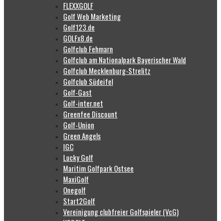
FLEXXGOLF
Golf Web Marketing
Golf123.de
GOLFx8.de
Golfclub Fehmarn
Golfclub am Nationalpark Bayerischer Wald
Golfclub Mecklenburg-Strelitz
Golfclub Südeifel
Golf-Gast
Golf-inter.net
Greenfee Discount
Golf-Union
Green Angels
IGC
Lucky Golf
Maritim Golfpark Ostsee
MaxiGolf
Onegolf
Start2Golf
Vereinigung clubfreier Golfspieler (VcG)