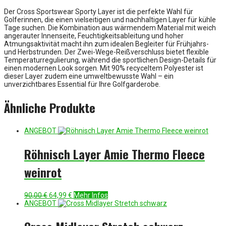
Der Cross Sportswear Sporty Layer ist die perfekte Wahl für
Golferinnen, die einen vielseitigen und nachhaltigen Layer für kühle
Tage suchen. Die Kombination aus wärmendem Material mit weich
angerauter Innenseite, Feuchtigkeitsableitung und hoher
Atmungsaktivität macht ihn zum idealen Begleiter für Frühjahrs-
und Herbstrunden. Der Zwei-Wege-Reißverschluss bietet flexible
Temperaturregulierung, während die sportlichen Design-Details für
einen modernen Look sorgen. Mit 90% recyceltem Polyester ist
dieser Layer zudem eine umweltbewusste Wahl – ein
unverzichtbares Essential für Ihre Golfgarderobe.
Ähnliche Produkte
ANGEBOT
Röhnisch Layer Amie Thermo Fleece
weinrot
Ursprünglicher
Aktueller
90,00
€
64,99
€
Mehr Infos
Preis
Preis
ANGEBOT
war:
ist:
90,00 €
64,99 €.