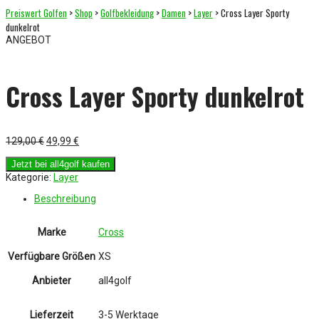
Preiswert Golfen
>
Shop
>
Golfbekleidung
>
Damen
>
Layer
> Cross Layer Sporty
dunkelrot
ANGEBOT
Cross Layer Sporty dunkelrot
Ursprünglicher
Aktueller
129,00
€
49,99
€
Preis
Preis
war:
ist:
Jetzt bei all4golf kaufen
129,00 €
49,99 €.
Kategorie:
Layer
Beschreibung
Marke
Cross
Verfügbare Größen
XS
Anbieter
all4golf
Lieferzeit
3-5 Werktage