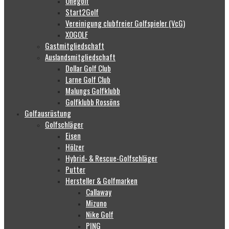
Onegolf
Start2Golf
Vereinigung clubfreier Golfspieler (VcG)
XOGOLF
Gastmitgliedschaft
Auslandsmitgliedschaft
Dollar Golf Club
Larne Golf Club
Malungs Golfklubb
Golfklubb Rossöns
Golfausrüstung
Golfschläger
Eisen
Hölzer
Hybrid- & Rescue-Golfschläger
Putter
Hersteller & Golfmarken
Callaway
Mizuno
Nike Golf
PING