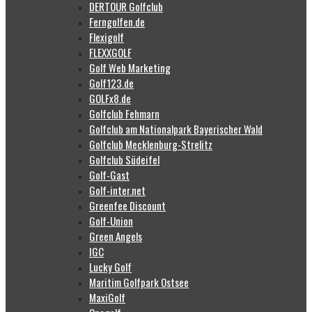
DERTOUR Golfclub
Ferngolfen.de
Flexigolf
FLEXXGOLF
Golf Web Marketing
Golf123.de
GOLFx8.de
Golfclub Fehmarn
Golfclub am Nationalpark Bayerischer Wald
Golfclub Mecklenburg-Strelitz
Golfclub Südeifel
Golf-Gast
Golf-inter.net
Greenfee Discount
Golf-Union
Green Angels
IGC
Lucky Golf
Maritim Golfpark Ostsee
MaxiGolf