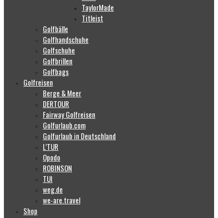
TaylorMade
Titleist
Golfbälle
Golfhandschuhe
Golfschuhe
Golfbrillen
Golfbags
Golfreisen
Berge & Meer
DERTOUR
Fairway Golfreisen
Golfurlaub.com
Golfurlaub in Deutschland
L’TUR
Opodo
ROBINSON
TUI
weg.de
we-are.travel
Shop