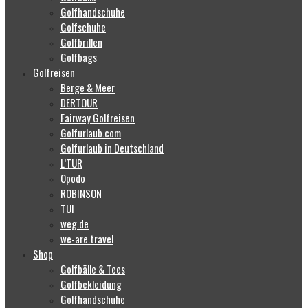
Golfhandschuhe
Golfschuhe
Golfbrillen
Golfbags
Golfreisen
Berge & Meer
DERTOUR
Fairway Golfreisen
Golfurlaub.com
Golfurlaub in Deutschland
L’TUR
Opodo
ROBINSON
TUI
weg.de
we-are.travel
Shop
Golfbälle & Tees
Golfbekleidung
Golfhandschuhe