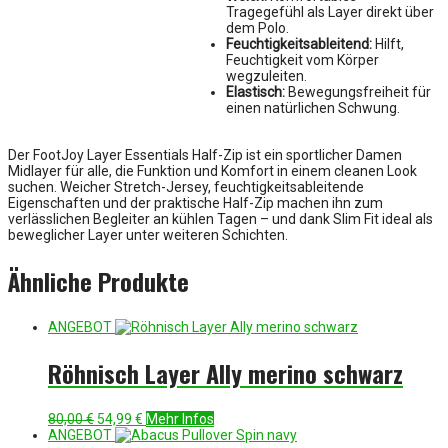
Tragegefühl als Layer direkt über
dem Polo.
Feuchtigkeitsableitend:
Hilft,
Feuchtigkeit vom Körper
wegzuleiten.
Elastisch:
Bewegungsfreiheit für
einen natürlichen Schwung.
Der FootJoy Layer Essentials Half-Zip ist ein sportlicher Damen
Midlayer für alle, die Funktion und Komfort in einem cleanen Look
suchen. Weicher Stretch-Jersey, feuchtigkeitsableitende
Eigenschaften und der praktische Half-Zip machen ihn zum
verlässlichen Begleiter an kühlen Tagen – und dank Slim Fit ideal als
beweglicher Layer unter weiteren Schichten.
Ähnliche Produkte
ANGEBOT
Röhnisch Layer Ally merino schwarz
Ursprünglicher
Aktueller
80,00
€
54,99
€
Mehr Infos
Preis
Preis
ANGEBOT