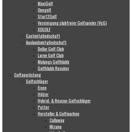
MaxiGolf
Onegolf
Start2Golf
Vereinigung clubfreier Golfspieler (VcG)
XOGOLF
Gastmitgliedschaft
Auslandsmitgliedschaft
Dollar Golf Club
Larne Golf Club
Malungs Golfklubb
Golfklubb Rossöns
Golfausrüstung
Golfschläger
Eisen
Hölzer
Hybrid- & Rescue-Golfschläger
Putter
Hersteller & Golfmarken
Callaway
Mizuno