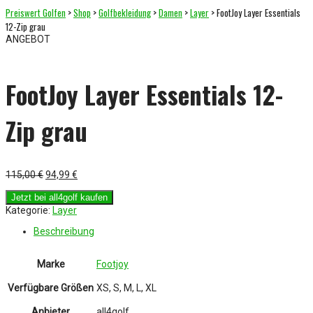
Preiswert Golfen
>
Shop
>
Golfbekleidung
>
Damen
>
Layer
> FootJoy Layer Essentials
12-Zip grau
ANGEBOT
FootJoy Layer Essentials 12-
Zip grau
Ursprünglicher
Aktueller
115,00
€
94,99
€
Preis
Preis
war:
ist:
Jetzt bei all4golf kaufen
115,00 €
94,99 €.
Kategorie:
Layer
Beschreibung
Marke
Footjoy
Verfügbare Größen
XS, S, M, L, XL
Anbieter
all4golf