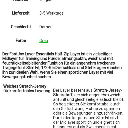
Lieferzeit
3-5 Werktage
Geschlecht
Damen
Farbe
Grau
Der FootJoy Layer Essentials Half-Zip Layer ist ein vielseitiger
Midlayer für Training und Runde: atmungsaktiv, weich und mit
feuchtigkeitsableitender Funktion für ein angenehm trockenes
Tragegefühl. Slim Fit, 1/2-Reißverschluss und Stehkragen machen
ihn zur idealen Wahl, wenn Sie einen sportlichen Layer mit viel
Bewegungsfreiheit suchen.
Weiches Stretch-Jersey
Der Layer besteht aus
Stretch-Jersey-
für komfortables Layering
Strickstoff
, der sich angenehm weich
anfühlt und gleichzeitig elastisch bleibt.
So begleitet er Sie komfortabel durch
den Golfschwung – ohne zu spannen
oder die Bewegungen einzuschränken.
Durch den körpernahen Slim Fit sitzt
der Midlayer sportlich und eignet sich
besonders gut als Zwischenschicht.