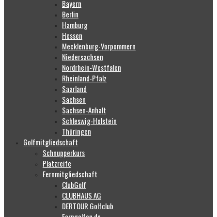
Bayern
Berlin
Hamburg
Hessen
Mecklenburg-Vorpommern
Niedersachsen
Nordrhein-Westfalen
Rheinland-Pfalz
Saarland
Sachsen
Sachsen-Anhalt
Schleswig-Holstein
Thüringen
Golfmitgliedschaft
Schnupperkurs
Platzreife
Fernmitgliedschaft
ClubGolf
CLUBHAUS AG
DERTOUR Golfclub
Ferngolfen.de