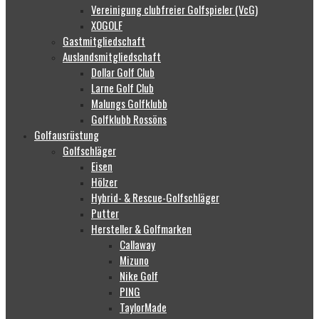
Vereinigung clubfreier Golfspieler (VcG)
XOGOLF
Gastmitgliedschaft
Auslandsmitgliedschaft
Dollar Golf Club
Larne Golf Club
Malungs Golfklubb
Golfklubb Rossöns
Golfausrüstung
Golfschläger
Eisen
Hölzer
Hybrid- & Rescue-Golfschläger
Putter
Hersteller & Golfmarken
Callaway
Mizuno
Nike Golf
PING
TaylorMade