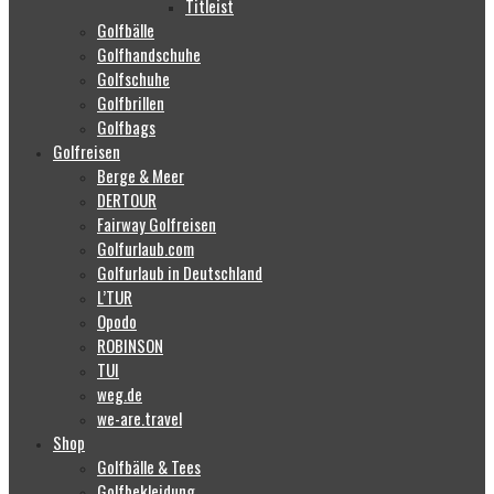
Titleist
Golfbälle
Golfhandschuhe
Golfschuhe
Golfbrillen
Golfbags
Golfreisen
Berge & Meer
DERTOUR
Fairway Golfreisen
Golfurlaub.com
Golfurlaub in Deutschland
L’TUR
Opodo
ROBINSON
TUI
weg.de
we-are.travel
Shop
Golfbälle & Tees
Golfbekleidung