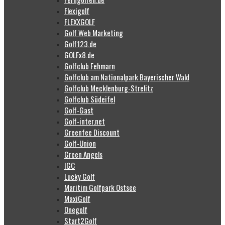
Flexigolf
FLEXXGOLF
Golf Web Marketing
Golf123.de
GOLFx8.de
Golfclub Fehmarn
Golfclub am Nationalpark Bayerischer Wald
Golfclub Mecklenburg-Strelitz
Golfclub Südeifel
Golf-Gast
Golf-inter.net
Greenfee Discount
Golf-Union
Green Angels
IGC
Lucky Golf
Maritim Golfpark Ostsee
MaxiGolf
Onegolf
Start2Golf