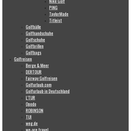
Nike Golf
PING
TaylorMade
Titleist
Golfbälle
Golfhandschuhe
Golfschuhe
Golfbrillen
Golfbags
Golfreisen
Berge & Meer
DERTOUR
Fairway Golfreisen
Golfurlaub.com
Golfurlaub in Deutschland
L’TUR
Opodo
ROBINSON
TUI
weg.de
we-are.travel