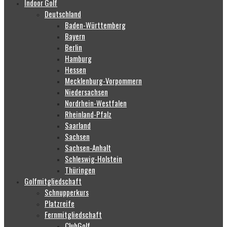
Indoor Golf
Deutschland
Baden-Württemberg
Bayern
Berlin
Hamburg
Hessen
Mecklenburg-Vorpommern
Niedersachsen
Nordrhein-Westfalen
Rheinland-Pfalz
Saarland
Sachsen
Sachsen-Anhalt
Schleswig-Holstein
Thüringen
Golfmitgliedschaft
Schnupperkurs
Platzreife
Fernmitgliedschaft
ClubGolf