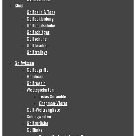
Shop
Golfbälle & Tees
Golfbekleidung
Golfhandschuhe
Golfschläger
Golfschuhe
Golftaschen
Golftrolleys
Golfwissen
Golfbegriffe
Handicap
Golfregeln
Wettspielarten
Texas Scramble
Chapman-Vierer
Golf-Weltrangliste
Schlagweiten
Golfsprüche
Golflinks