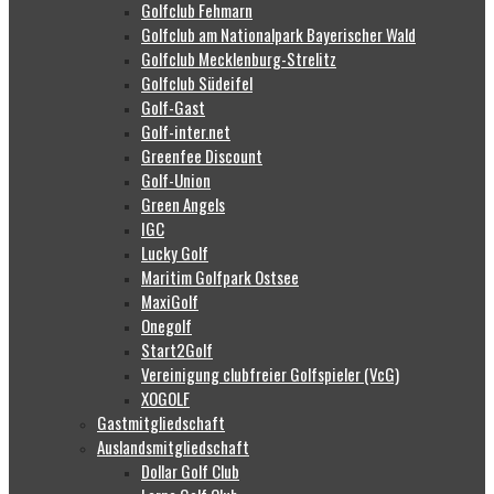
Golfclub Fehmarn
Golfclub am Nationalpark Bayerischer Wald
Golfclub Mecklenburg-Strelitz
Golfclub Südeifel
Golf-Gast
Golf-inter.net
Greenfee Discount
Golf-Union
Green Angels
IGC
Lucky Golf
Maritim Golfpark Ostsee
MaxiGolf
Onegolf
Start2Golf
Vereinigung clubfreier Golfspieler (VcG)
XOGOLF
Gastmitgliedschaft
Auslandsmitgliedschaft
Dollar Golf Club