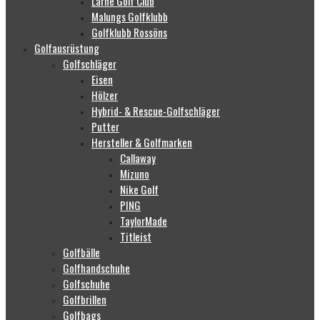
Larne Golf Club
Malungs Golfklubb
Golfklubb Rossöns
Golfausrüstung
Golfschläger
Eisen
Hölzer
Hybrid- & Rescue-Golfschläger
Putter
Hersteller & Golfmarken
Callaway
Mizuno
Nike Golf
PING
TaylorMade
Titleist
Golfbälle
Golfhandschuhe
Golfschuhe
Golfbrillen
Golfbags