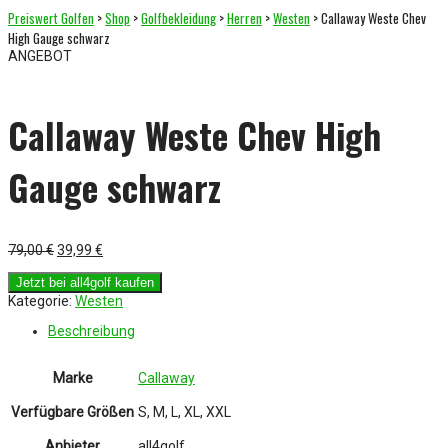
Preiswert Golfen
>
Shop
>
Golfbekleidung
>
Herren
>
Westen
> Callaway Weste Chev
High Gauge schwarz
ANGEBOT
Callaway Weste Chev High
Gauge schwarz
Ursprünglicher
Aktueller
79,00
€
39,99
€
Preis
Preis
war:
ist:
Jetzt bei all4golf kaufen
79,00 €
39,99 €.
Kategorie:
Westen
Beschreibung
Marke
Callaway
Verfügbare Größen
S, M, L, XL, XXL
Anbieter
all4golf