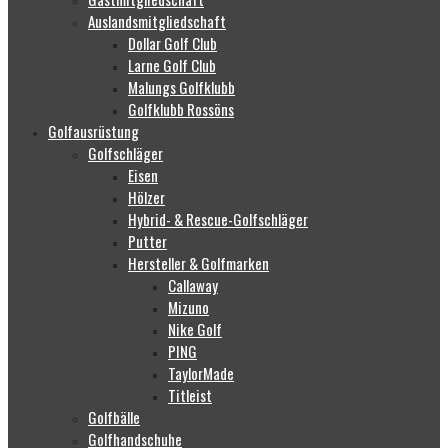
Auslandsmitgliedschaft
Dollar Golf Club
Larne Golf Club
Malungs Golfklubb
Golfklubb Rossöns
Golfausrüstung
Golfschläger
Eisen
Hölzer
Hybrid- & Rescue-Golfschläger
Putter
Hersteller & Golfmarken
Callaway
Mizuno
Nike Golf
PING
TaylorMade
Titleist
Golfbälle
Golfhandschuhe