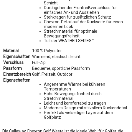
Schicht
Durchgehender Frontreißverschluss für
einfaches An- und Ausziehen
Stehkragen für zusätzlichen Schutz
Chevron-Detail auf der Rückseite für einen
modernen Look
Stretchmaterial für optimale
Bewegungsfreiheit
Teil der WEATHER SERIES™
Material
100 % Polyester
Eigenschaften
Wärmend, elastisch, leicht
Verschluss
Full-Zip
Passform
Bequeme, sportliche Passform
Einsatzbereich
Golf, Freizeit, Outdoor
Eigenschaften
Angenehme Wärme bei kühleren
Temperaturen
Hohe Bewegungsfreiheit durch
Stretchmaterial
Leicht und komfortabel zu tragen
Modernes Design mit stilvollem Rückendetail
Perfekt als vielseitiger Layer auf dem
Golfplatz
Die Callaway Chevron Golf Weste ist die ideale Wahl für Golfer, die