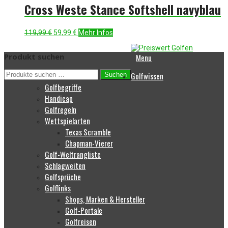
249,00 €
169,99 €.
Cross Weste Stance Softshell navyblau
Ursprünglicher
Aktueller
119,99
€
59,99
€
Mehr Infos
Preis
Preis
war:
ist:
Produkt suchen
Menu
119,99 €
59,99 €.
Suchen
Golfwissen
Suchen
nach:
Golfbegriffe
Handicap
Golfregeln
Wettspielarten
Texas Scramble
Chapman-Vierer
Golf-Weltrangliste
Schlagweiten
Golfsprüche
Golflinks
Shops, Marken & Hersteller
Golf-Portale
Golfreisen