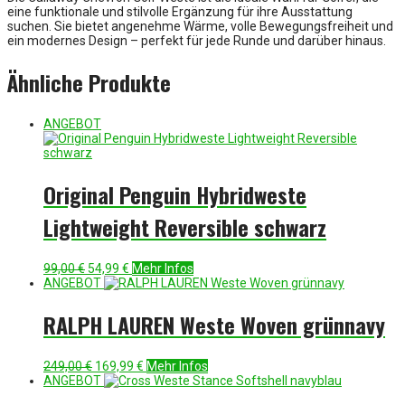
eine funktionale und stilvolle Ergänzung für ihre Ausstattung
suchen. Sie bietet angenehme Wärme, volle Bewegungsfreiheit und
ein modernes Design – perfekt für jede Runde und darüber hinaus.
Ähnliche Produkte
ANGEBOT
Original Penguin Hybridweste
Lightweight Reversible schwarz
Ursprünglicher
Aktueller
99,00
€
54,99
€
Mehr Infos
Preis
Preis
ANGEBOT
war:
ist:
99,00 €
54,99 €.
RALPH LAUREN Weste Woven grünnavy
Ursprünglicher
Aktueller
249,00
€
169,99
€
Mehr Infos
Preis
Preis
ANGEBOT
war:
ist: