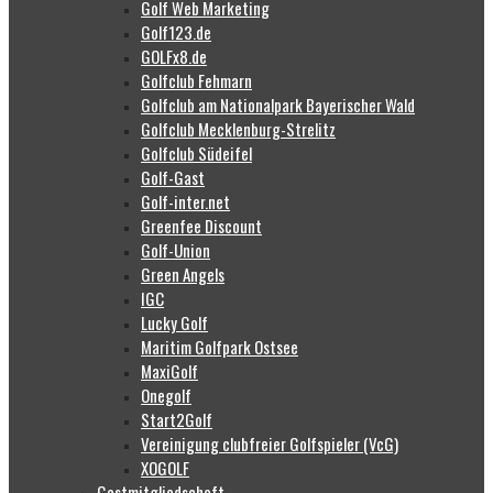
Golf Web Marketing
Golf123.de
GOLFx8.de
Golfclub Fehmarn
Golfclub am Nationalpark Bayerischer Wald
Golfclub Mecklenburg-Strelitz
Golfclub Südeifel
Golf-Gast
Golf-inter.net
Greenfee Discount
Golf-Union
Green Angels
IGC
Lucky Golf
Maritim Golfpark Ostsee
MaxiGolf
Onegolf
Start2Golf
Vereinigung clubfreier Golfspieler (VcG)
XOGOLF
Gastmitgliedschaft