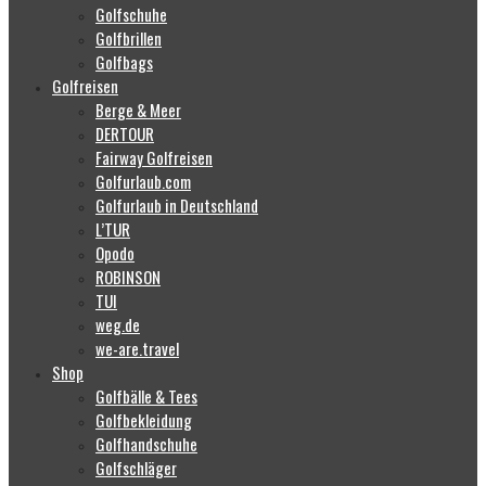
Golfschuhe
Golfbrillen
Golfbags
Golfreisen
Berge & Meer
DERTOUR
Fairway Golfreisen
Golfurlaub.com
Golfurlaub in Deutschland
L’TUR
Opodo
ROBINSON
TUI
weg.de
we-are.travel
Shop
Golfbälle & Tees
Golfbekleidung
Golfhandschuhe
Golfschläger