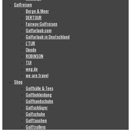
Golfreisen
Berge & Meer
DERTOUR
Fairway Golfreisen
Golfurlaub.com
Golfurlaub in Deutschland
L’TUR
Opodo
ROBINSON
TUI
weg.de
we-are.travel
Shop
Golfbälle & Tees
Golfbekleidung
Golfhandschuhe
Golfschläger
Golfschuhe
Golftaschen
Golftrolleys