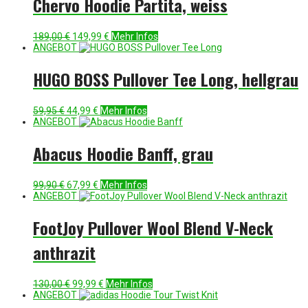
Chervo Hoodie Partita, weiss
Ursprünglicher
Aktueller
189,00
€
149,99
€
Mehr Infos
Preis
Preis
ANGEBOT
war:
ist:
189,00 €
149,99 €.
HUGO BOSS Pullover Tee Long, hellgrau
Ursprünglicher
Aktueller
59,95
€
44,99
€
Mehr Infos
Preis
Preis
ANGEBOT
war:
ist:
59,95 €
44,99 €.
Abacus Hoodie Banff, grau
Ursprünglicher
Aktueller
99,90
€
67,99
€
Mehr Infos
Preis
Preis
ANGEBOT
war:
ist:
99,90 €
67,99 €.
FootJoy Pullover Wool Blend V-Neck
anthrazit
Ursprünglicher
Aktueller
130,00
€
99,99
€
Mehr Infos
Preis
Preis
ANGEBOT
war:
ist: