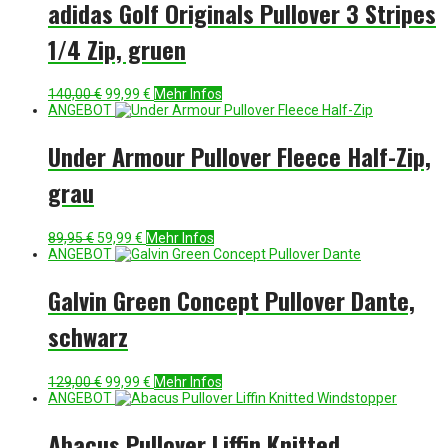
adidas Golf Originals Pullover 3 Stripes
1/4 Zip, gruen
Ursprünglicher
Aktueller
140,00
€
99,99
€
Mehr Infos
Preis
Preis
ANGEBOT
war:
ist:
140,00 €
99,99 €.
Under Armour Pullover Fleece Half-Zip,
grau
Ursprünglicher
Aktueller
89,95
€
59,99
€
Mehr Infos
Preis
Preis
ANGEBOT
war:
ist:
89,95 €
59,99 €.
Galvin Green Concept Pullover Dante,
schwarz
Ursprünglicher
Aktueller
129,00
€
99,99
€
Mehr Infos
Preis
Preis
ANGEBOT
war:
ist:
129,00 €
99,99 €.
Abacus Pullover Liffin Knitted