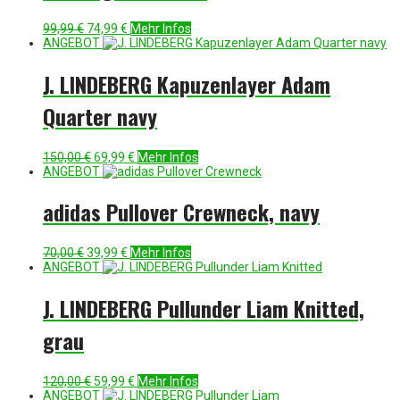
Ursprünglicher
Aktueller
99,99
€
74,99
€
Mehr Infos
Preis
Preis
ANGEBOT
war:
ist:
99,99 €
74,99 €.
J. LINDEBERG Kapuzenlayer Adam
Quarter navy
Ursprünglicher
Aktueller
150,00
€
69,99
€
Mehr Infos
Preis
Preis
ANGEBOT
war:
ist:
150,00 €
69,99 €.
adidas Pullover Crewneck, navy
Ursprünglicher
Aktueller
70,00
€
39,99
€
Mehr Infos
Preis
Preis
ANGEBOT
war:
ist:
70,00 €
39,99 €.
J. LINDEBERG Pullunder Liam Knitted,
grau
Ursprünglicher
Aktueller
120,00
€
59,99
€
Mehr Infos
Preis
Preis
ANGEBOT