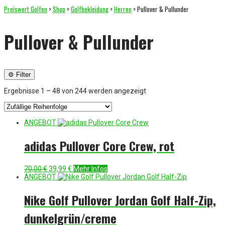
Preiswert Golfen
>
Shop
>
Golfbekleidung
>
Herren
> Pullover & Pullunder
Pullover & Pullunder
⚙ Filter
Ergebnisse 1 – 48 von 244 werden angezeigt
ANGEBOT
adidas Pullover Core Crew, rot
Ursprünglicher
Aktueller
70,00
€
39,99
€
Mehr Infos
Preis
Preis
ANGEBOT
war:
ist:
70,00 €
39,99 €.
Nike Golf Pullover Jordan Golf Half-Zip,
dunkelgrün/creme