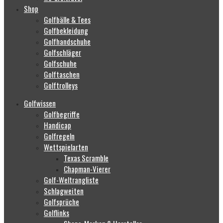
Shop
Golfbälle & Tees
Golfbekleidung
Golfhandschuhe
Golfschläger
Golfschuhe
Golftaschen
Golftrolleys
Golfwissen
Golfbegriffe
Handicap
Golfregeln
Wettspielarten
Texas Scramble
Chapman-Vierer
Golf-Weltrangliste
Schlagweiten
Golfsprüche
Golflinks