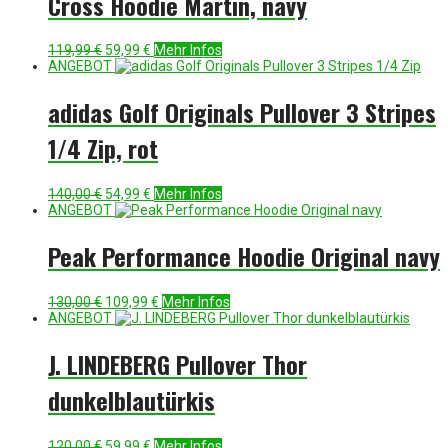
Cross Hoodie Martin, navy
Ursprünglicher
Aktueller
119,99
€
59,99
€
Mehr Infos
Preis
Preis
ANGEBOT
war:
ist:
119,99 €
59,99 €.
adidas Golf Originals Pullover 3 Stripes
1/4 Zip, rot
Ursprünglicher
Aktueller
140,00
€
54,99
€
Mehr Infos
Preis
Preis
ANGEBOT
war:
ist:
140,00 €
54,99 €.
Peak Performance Hoodie Original navy
Ursprünglicher
Aktueller
130,00
€
109,99
€
Mehr Infos
Preis
Preis
ANGEBOT
war:
ist:
130,00 €
109,99 €.
J. LINDEBERG Pullover Thor
dunkelblautürkis
Ursprünglicher
Aktueller
120,00
€
59,99
€
Mehr Infos