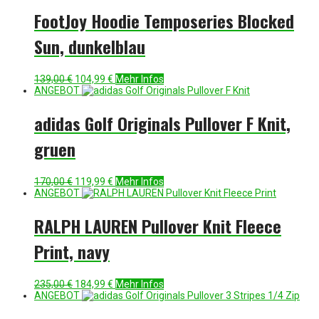
99,95 €
69,99 €.
FootJoy Hoodie Temposeries Blocked
Sun, dunkelblau
Ursprünglicher
Aktueller
139,00
€
104,99
€
Mehr Infos
Preis
Preis
ANGEBOT
war:
ist:
139,00 €
104,99 €.
adidas Golf Originals Pullover F Knit,
gruen
Ursprünglicher
Aktueller
170,00
€
119,99
€
Mehr Infos
Preis
Preis
ANGEBOT
war:
ist:
170,00 €
119,99 €.
RALPH LAUREN Pullover Knit Fleece
Print, navy
Ursprünglicher
Aktueller
235,00
€
184,99
€
Mehr Infos
Preis
Preis
ANGEBOT
war:
ist:
235,00 €
184,99 €.