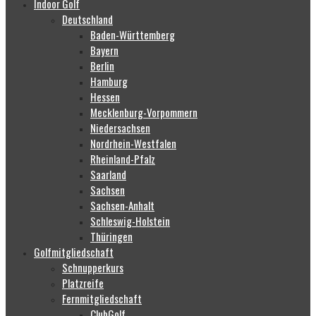
Indoor Golf
Deutschland
Baden-Württemberg
Bayern
Berlin
Hamburg
Hessen
Mecklenburg-Vorpommern
Niedersachsen
Nordrhein-Westfalen
Rheinland-Pfalz
Saarland
Sachsen
Sachsen-Anhalt
Schleswig-Holstein
Thüringen
Golfmitgliedschaft
Schnupperkurs
Platzreife
Fernmitgliedschaft
ClubGolf