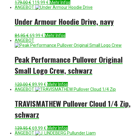
Ursprünglicher
Aktueller
179,00
€
119,99
€
Mehr Infos
Preis
Preis
ANGEBOT
war:
ist:
179,00 €
119,99 €.
Under Armour Hoodie Drive, navy
Ursprünglicher
Aktueller
84,95
€
69,99
€
Mehr Infos
Preis
Preis
ANGEBOT
war:
ist:
84,95 €
69,99 €.
Peak Performance Pullover Original
Small Logo Crew, schwarz
Ursprünglicher
Aktueller
120,00
€
89,99
€
Mehr Infos
Preis
Preis
ANGEBOT
war:
ist:
120,00 €
89,99 €.
TRAVISMATHEW Pullover Cloud 1/4 Zip,
schwarz
Ursprünglicher
Aktueller
139,95
€
69,99
€
Mehr Infos
Preis
Preis
ANGEBOT