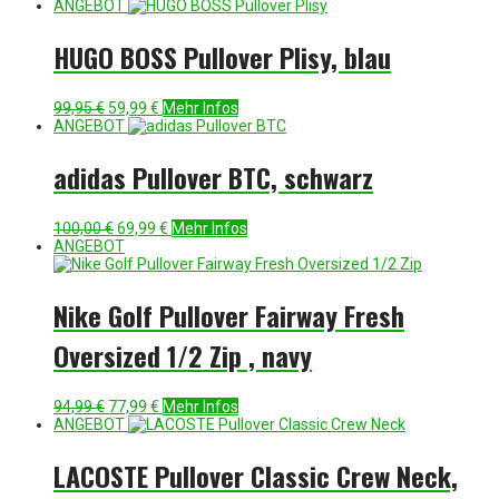
Preis
Preis
ANGEBOT
war:
ist:
150,00 €
89,99 €.
HUGO BOSS Pullover Plisy, blau
Ursprünglicher
Aktueller
99,95
€
59,99
€
Mehr Infos
Preis
Preis
ANGEBOT
war:
ist:
99,95 €
59,99 €.
adidas Pullover BTC, schwarz
Ursprünglicher
Aktueller
100,00
€
69,99
€
Mehr Infos
Preis
Preis
ANGEBOT
war:
ist:
100,00 €
69,99 €.
Nike Golf Pullover Fairway Fresh
Oversized 1/2 Zip , navy
Ursprünglicher
Aktueller
94,99
€
77,99
€
Mehr Infos
Preis
Preis
ANGEBOT
war:
ist:
94,99 €
77,99 €.
LACOSTE Pullover Classic Crew Neck,