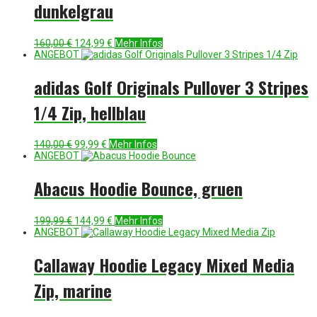
dunkelgrau
Ursprünglicher
Aktueller
160,00
€
124,99
€
Mehr Infos
Preis
Preis
ANGEBOT
war:
ist:
160,00 €
124,99 €.
adidas Golf Originals Pullover 3 Stripes
1/4 Zip, hellblau
Ursprünglicher
Aktueller
140,00
€
99,99
€
Mehr Infos
Preis
Preis
ANGEBOT
war:
ist:
140,00 €
99,99 €.
Abacus Hoodie Bounce, gruen
Ursprünglicher
Aktueller
199,99
€
144,99
€
Mehr Infos
Preis
Preis
ANGEBOT
war:
ist:
199,99 €
144,99 €.
Callaway Hoodie Legacy Mixed Media
Zip, marine