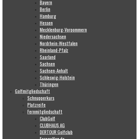
Bayern
Berlin
Hamburg
Hessen
Mecklenburg-Vorpommern
Niedersachsen
Nordrhein-Westfalen
Rheinland-Pfalz
Saarland
Sachsen
Sachsen-Anhalt
Schleswig-Holstein
Thüringen
Golfmitgliedschaft
Schnupperkurs
Platzreife
Fernmitgliedschaft
ClubGolf
CLUBHAUS AG
DERTOUR Golfclub
Ferngolfen.de