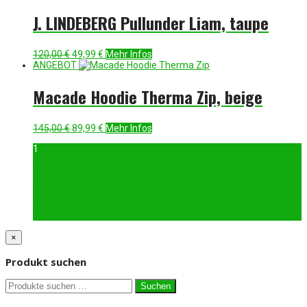
war:
ist:
139,95 €
69,99 €.
J. LINDEBERG Pullunder Liam, taupe
Ursprünglicher
Aktueller
120,00
€
49,99
€
Mehr Infos
Preis
Preis
ANGEBOT
war:
ist:
120,00 €
49,99 €.
Macade Hoodie Therma Zip, beige
Ursprünglicher
Aktueller
145,00
€
89,99
€
Mehr Infos
Preis
Preis
1
war:
ist:
2
145,00 €
89,99 €.
3
4
5
6
→
×
Produkt suchen
Suchen
Suchen
nach: