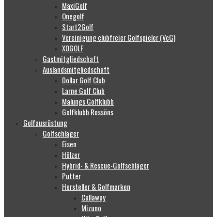
MaxiGolf
Onegolf
Start2Golf
Vereinigung clubfreier Golfspieler (VcG)
XOGOLF
Gastmitgliedschaft
Auslandsmitgliedschaft
Dollar Golf Club
Larne Golf Club
Malungs Golfklubb
Golfklubb Rossöns
Golfausrüstung
Golfschläger
Eisen
Hölzer
Hybrid- & Rescue-Golfschläger
Putter
Hersteller & Golfmarken
Callaway
Mizuno