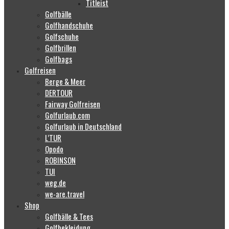
Titleist
Golfbälle
Golfhandschuhe
Golfschuhe
Golfbrillen
Golfbags
Golfreisen
Berge & Meer
DERTOUR
Fairway Golfreisen
Golfurlaub.com
Golfurlaub in Deutschland
L’TUR
Opodo
ROBINSON
TUI
weg.de
we-are.travel
Shop
Golfbälle & Tees
Golfbekleidung