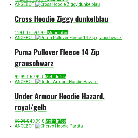
Preis
Preis
ANGEBOT
war:
ist:
120,00 €
59,99 €.
Cross Hoodie Ziggy dunkelblau
Ursprünglicher
Aktueller
129,00
€
59,99
€
Mehr Infos
Preis
Preis
ANGEBOT
war:
ist:
129,00 €
59,99 €.
Puma Pullover Fleece 14 Zip
grauschwarz
Ursprünglicher
Aktueller
99,99
€
69,99
€
Mehr Infos
Preis
Preis
ANGEBOT
war:
ist:
99,99 €
69,99 €.
Under Armour Hoodie Hazard,
royal/gelb
Ursprünglicher
Aktueller
69,95
€
49,99
€
Mehr Infos
Preis
Preis
ANGEBOT
war:
ist:
69,95 €
49,99 €.