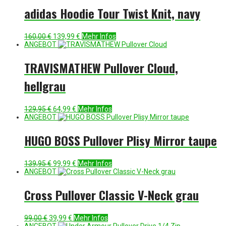
130,00 €
99,99 €.
adidas Hoodie Tour Twist Knit, navy
Ursprünglicher
Aktueller
160,00
€
139,99
€
Mehr Infos
Preis
Preis
ANGEBOT
war:
ist:
160,00 €
139,99 €.
TRAVISMATHEW Pullover Cloud,
hellgrau
Ursprünglicher
Aktueller
129,95
€
64,99
€
Mehr Infos
Preis
Preis
ANGEBOT
war:
ist:
129,95 €
64,99 €.
HUGO BOSS Pullover Plisy Mirror taupe
Ursprünglicher
Aktueller
139,95
€
99,99
€
Mehr Infos
Preis
Preis
ANGEBOT
war:
ist:
139,95 €
99,99 €.
Cross Pullover Classic V-Neck grau
Ursprünglicher
Aktueller
99,00
€
39,99
€
Mehr Infos
Preis
Preis
ANGEBOT