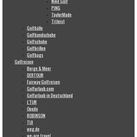
Nike Golf
PING
TaylorMade
Titleist
Golfbälle
Golfhandschuhe
Golfschuhe
Golfbrillen
Golfbags
Golfreisen
Berge & Meer
DERTOUR
Fairway Golfreisen
Golfurlaub.com
Golfurlaub in Deutschland
L’TUR
Opodo
ROBINSON
TUI
weg.de
we-are.travel