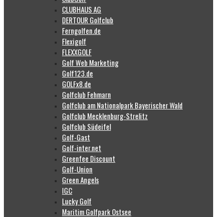
CLUBHAUS AG
DERTOUR Golfclub
Ferngolfen.de
Flexigolf
FLEXXGOLF
Golf Web Marketing
Golf123.de
GOLFx8.de
Golfclub Fehmarn
Golfclub am Nationalpark Bayerischer Wald
Golfclub Mecklenburg-Strelitz
Golfclub Südeifel
Golf-Gast
Golf-inter.net
Greenfee Discount
Golf-Union
Green Angels
IGC
Lucky Golf
Maritim Golfpark Ostsee