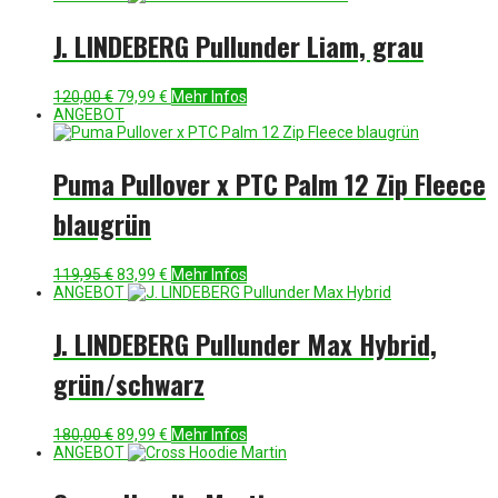
war:
ist:
120,00 €
59,99 €.
J. LINDEBERG Pullunder Liam, grau
Ursprünglicher
Aktueller
120,00
€
79,99
€
Mehr Infos
Preis
Preis
ANGEBOT
war:
ist:
120,00 €
79,99 €.
Puma Pullover x PTC Palm 12 Zip Fleece
blaugrün
Ursprünglicher
Aktueller
119,95
€
83,99
€
Mehr Infos
Preis
Preis
ANGEBOT
war:
ist:
119,95 €
83,99 €.
J. LINDEBERG Pullunder Max Hybrid,
grün/schwarz
Ursprünglicher
Aktueller
180,00
€
89,99
€
Mehr Infos
Preis
Preis
ANGEBOT
war:
ist:
180,00 €
89,99 €.