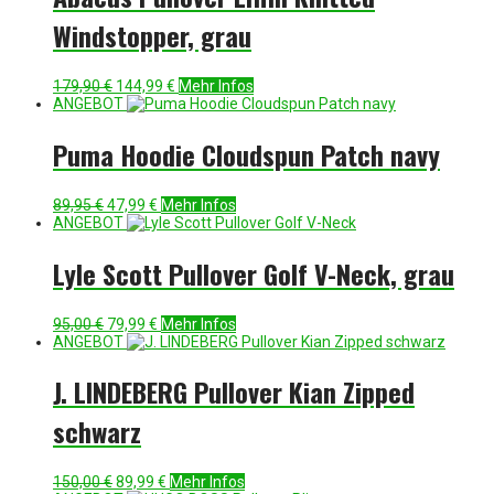
Windstopper, grau
Ursprünglicher
Aktueller
179,90
€
144,99
€
Mehr Infos
Preis
Preis
ANGEBOT
war:
ist:
179,90 €
144,99 €.
Puma Hoodie Cloudspun Patch navy
Ursprünglicher
Aktueller
89,95
€
47,99
€
Mehr Infos
Preis
Preis
ANGEBOT
war:
ist:
89,95 €
47,99 €.
Lyle Scott Pullover Golf V-Neck, grau
Ursprünglicher
Aktueller
95,00
€
79,99
€
Mehr Infos
Preis
Preis
ANGEBOT
war:
ist:
95,00 €
79,99 €.
J. LINDEBERG Pullover Kian Zipped
schwarz
Ursprünglicher
Aktueller
150,00
€
89,99
€
Mehr Infos