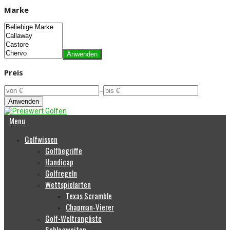
Marke
Anwenden
Preis
–
Anwenden
Menu
Golfwissen
Golfbegriffe
Handicap
Golfregeln
Wettspielarten
Texas Scramble
Chapman-Vierer
Golf-Weltrangliste
Schlagweiten