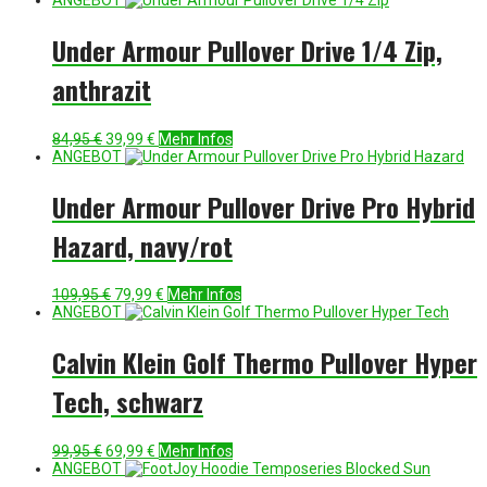
war:
ist:
99,00 €
39,99 €.
Under Armour Pullover Drive 1/4 Zip,
anthrazit
Ursprünglicher
Aktueller
84,95
€
39,99
€
Mehr Infos
Preis
Preis
ANGEBOT
war:
ist:
84,95 €
39,99 €.
Under Armour Pullover Drive Pro Hybrid
Hazard, navy/rot
Ursprünglicher
Aktueller
109,95
€
79,99
€
Mehr Infos
Preis
Preis
ANGEBOT
war:
ist:
109,95 €
79,99 €.
Calvin Klein Golf Thermo Pullover Hyper
Tech, schwarz
Ursprünglicher
Aktueller
99,95
€
69,99
€
Mehr Infos
Preis
Preis
ANGEBOT
war:
ist: