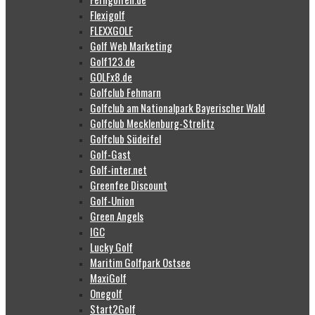
Flexigolf
FLEXXGOLF
Golf Web Marketing
Golf123.de
GOLFx8.de
Golfclub Fehmarn
Golfclub am Nationalpark Bayerischer Wald
Golfclub Mecklenburg-Strelitz
Golfclub Südeifel
Golf-Gast
Golf-inter.net
Greenfee Discount
Golf-Union
Green Angels
IGC
Lucky Golf
Maritim Golfpark Ostsee
MaxiGolf
Onegolf
Start2Golf