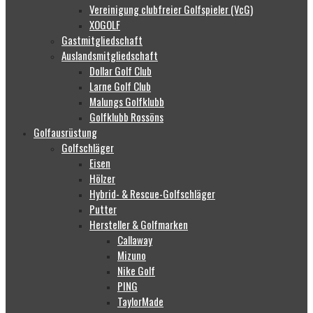
Vereinigung clubfreier Golfspieler (VcG)
XOGOLF
Gastmitgliedschaft
Auslandsmitgliedschaft
Dollar Golf Club
Larne Golf Club
Malungs Golfklubb
Golfklubb Rossöns
Golfausrüstung
Golfschläger
Eisen
Hölzer
Hybrid- & Rescue-Golfschläger
Putter
Hersteller & Golfmarken
Callaway
Mizuno
Nike Golf
PING
TaylorMade