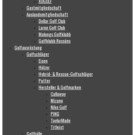
XOGOLF
Gastmitgliedschaft
Auslandsmitgliedschaft
Dollar Golf Club
Larne Golf Club
Malungs Golfklubb
Golfklubb Rossöns
Golfausrüstung
Golfschläger
Eisen
Hölzer
Hybrid- & Rescue-Golfschläger
Putter
Hersteller & Golfmarken
Callaway
Mizuno
Nike Golf
PING
TaylorMade
Titleist
Golfbälle