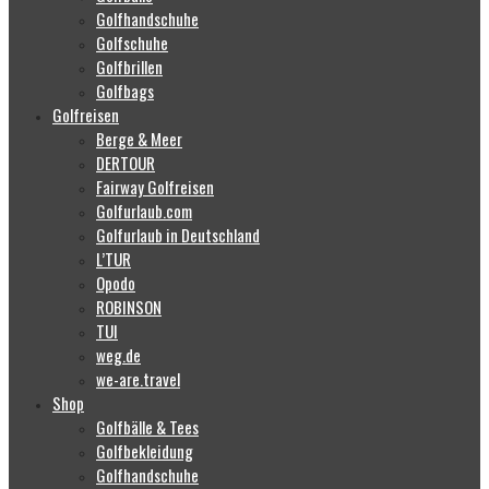
Golfhandschuhe
Golfschuhe
Golfbrillen
Golfbags
Golfreisen
Berge & Meer
DERTOUR
Fairway Golfreisen
Golfurlaub.com
Golfurlaub in Deutschland
L’TUR
Opodo
ROBINSON
TUI
weg.de
we-are.travel
Shop
Golfbälle & Tees
Golfbekleidung
Golfhandschuhe