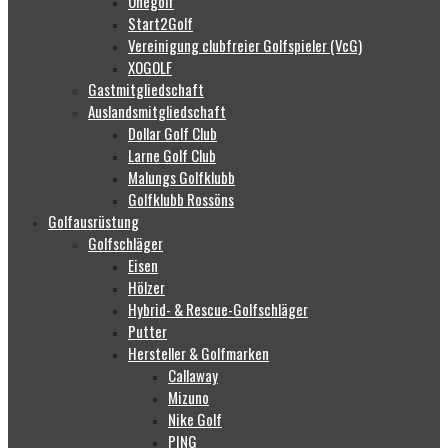
Onegolf
Start2Golf
Vereinigung clubfreier Golfspieler (VcG)
XOGOLF
Gastmitgliedschaft
Auslandsmitgliedschaft
Dollar Golf Club
Larne Golf Club
Malungs Golfklubb
Golfklubb Rossöns
Golfausrüstung
Golfschläger
Eisen
Hölzer
Hybrid- & Rescue-Golfschläger
Putter
Hersteller & Golfmarken
Callaway
Mizuno
Nike Golf
PING