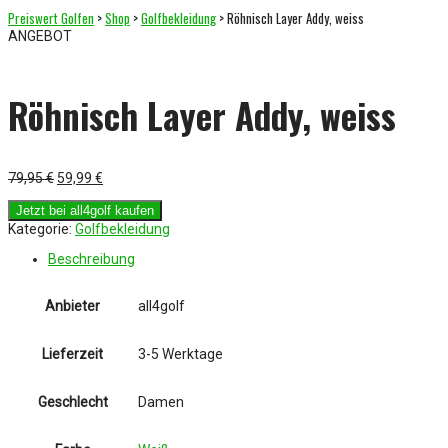
Preiswert Golfen
>
Shop
>
Golfbekleidung
> Röhnisch Layer Addy, weiss
ANGEBOT
Röhnisch Layer Addy, weiss
Ursprünglicher
Aktueller
79,95
€
59,99
€
Preis
Preis
war:
ist:
Jetzt bei all4golf kaufen
79,95 €
59,99 €.
Kategorie:
Golfbekleidung
Beschreibung
Anbieter
all4golf
Lieferzeit
3-5 Werktage
Geschlecht
Damen