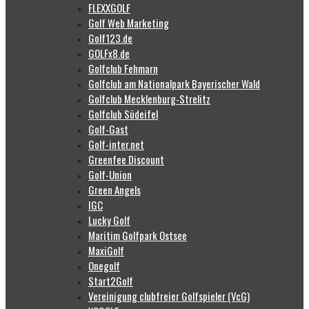
FLEXXGOLF
Golf Web Marketing
Golf123.de
GOLFx8.de
Golfclub Fehmarn
Golfclub am Nationalpark Bayerischer Wald
Golfclub Mecklenburg-Strelitz
Golfclub Südeifel
Golf-Gast
Golf-inter.net
Greenfee Discount
Golf-Union
Green Angels
IGC
Lucky Golf
Maritim Golfpark Ostsee
MaxiGolf
Onegolf
Start2Golf
Vereinigung clubfreier Golfspieler (VcG)