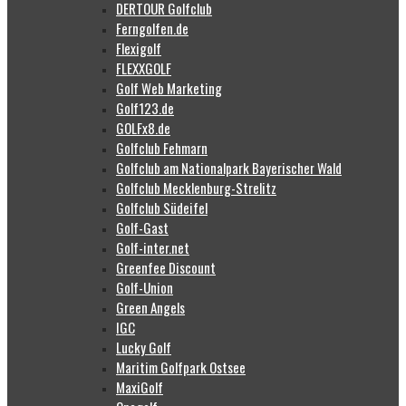
DERTOUR Golfclub
Ferngolfen.de
Flexigolf
FLEXXGOLF
Golf Web Marketing
Golf123.de
GOLFx8.de
Golfclub Fehmarn
Golfclub am Nationalpark Bayerischer Wald
Golfclub Mecklenburg-Strelitz
Golfclub Südeifel
Golf-Gast
Golf-inter.net
Greenfee Discount
Golf-Union
Green Angels
IGC
Lucky Golf
Maritim Golfpark Ostsee
MaxiGolf