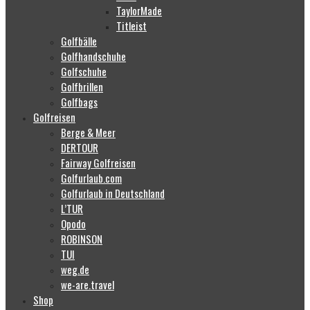
TaylorMade
Titleist
Golfbälle
Golfhandschuhe
Golfschuhe
Golfbrillen
Golfbags
Golfreisen
Berge & Meer
DERTOUR
Fairway Golfreisen
Golfurlaub.com
Golfurlaub in Deutschland
L’TUR
Opodo
ROBINSON
TUI
weg.de
we-are.travel
Shop