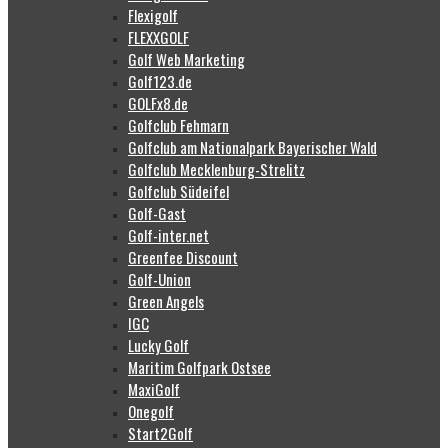
Flexigolf
FLEXXGOLF
Golf Web Marketing
Golf123.de
GOLFx8.de
Golfclub Fehmarn
Golfclub am Nationalpark Bayerischer Wald
Golfclub Mecklenburg-Strelitz
Golfclub Südeifel
Golf-Gast
Golf-inter.net
Greenfee Discount
Golf-Union
Green Angels
IGC
Lucky Golf
Maritim Golfpark Ostsee
MaxiGolf
Onegolf
Start2Golf