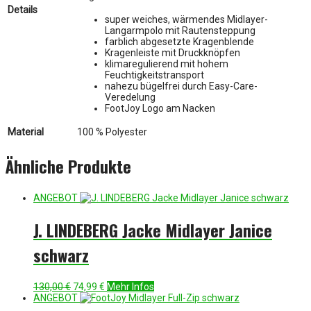
Details
super weiches, wärmendes Midlayer-
Langarmpolo mit Rautensteppung
farblich abgesetzte Kragenblende
Kragenleiste mit Druckknöpfen
klimaregulierend mit hohem
Feuchtigkeitstransport
nahezu bügelfrei durch Easy-Care-
Veredelung
FootJoy Logo am Nacken
Material
100 % Polyester
Ähnliche Produkte
ANGEBOT
J. LINDEBERG Jacke Midlayer Janice
schwarz
Ursprünglicher
Aktueller
130,00
€
74,99
€
Mehr Infos
Preis
Preis
ANGEBOT
war:
ist: