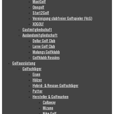
MaxiGolf
Onegolf
Start2Golf
Vereinigung clubfreier Golfspieler (VcG)
XOGOLF
Gastmitgliedschaft
Auslandsmitgliedschaft
Dollar Golf Club
Larne Golf Club
Malungs Golfklubb
Golfklubb Rossöns
Golfausrüstung
Golfschläger
Eisen
Hölzer
Hybrid- & Rescue-Golfschläger
Putter
Hersteller & Golfmarken
Callaway
Mizuno
Nike Golf