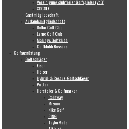
Vereinigung clubfreier Golfspieler (VcG)
XOGOLF
Gastmitgliedschaft
Auslandsmitgliedschaft
Dollar Golf Club
Larne Golf Club
Malungs Golfklubb
Golfklubb Rossöns
Golfausrüstung
Golfschläger
Eisen
Hölzer
Hybrid- & Rescue-Golfschläger
Putter
Hersteller & Golfmarken
Callaway
Mizuno
Nike Golf
PING
TaylorMade
Titleist