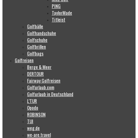
PING
TaylorMade
Titleist
Golfbälle
Golfhandschuhe
Golfschuhe
Golfbrillen
Golfbags
Golfreisen
Berge & Meer
DERTOUR
Fairway Golfreisen
Golfurlaub.com
Golfurlaub in Deutschland
L’TUR
Opodo
ROBINSON
TUI
weg.de
we-are.travel