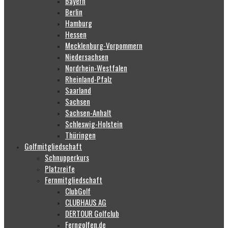
Bayern
Berlin
Hamburg
Hessen
Mecklenburg-Vorpommern
Niedersachsen
Nordrhein-Westfalen
Rheinland-Pfalz
Saarland
Sachsen
Sachsen-Anhalt
Schleswig-Holstein
Thüringen
Golfmitgliedschaft
Schnupperkurs
Platzreife
Fernmitgliedschaft
ClubGolf
CLUBHAUS AG
DERTOUR Golfclub
Ferngolfen.de