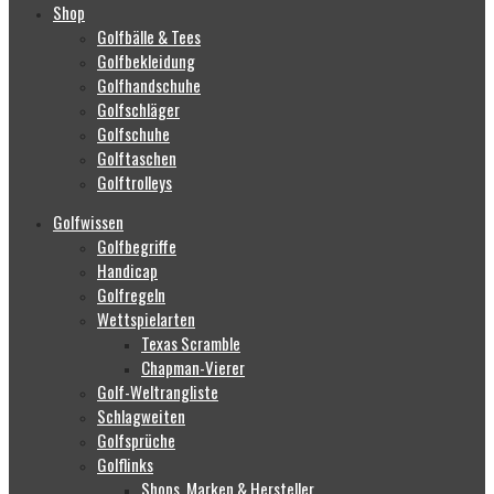
Shop
Golfbälle & Tees
Golfbekleidung
Golfhandschuhe
Golfschläger
Golfschuhe
Golftaschen
Golftrolleys
Golfwissen
Golfbegriffe
Handicap
Golfregeln
Wettspielarten
Texas Scramble
Chapman-Vierer
Golf-Weltrangliste
Schlagweiten
Golfsprüche
Golflinks
Shops, Marken & Hersteller