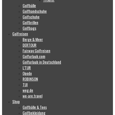
Golfbälle
Golfhandschuhe
Golfschuhe
Golfbrillen
Golfbags
Golfreisen
Berge & Meer
DERTOUR
Fairway Golfreisen
Golfurlaub.com
Golfurlaub in Deutschland
L’TUR
Opodo
ROBINSON
TUI
weg.de
we-are.travel
Shop
Golfbälle & Tees
Golfbekleidung