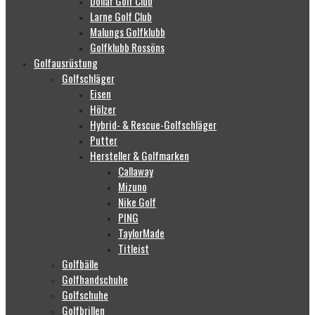
Dollar Golf Club
Larne Golf Club
Malungs Golfklubb
Golfklubb Rossöns
Golfausrüstung
Golfschläger
Eisen
Hölzer
Hybrid- & Rescue-Golfschläger
Putter
Hersteller & Golfmarken
Callaway
Mizuno
Nike Golf
PING
TaylorMade
Titleist
Golfbälle
Golfhandschuhe
Golfschuhe
Golfbrillen