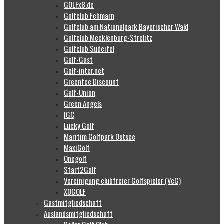
GOLFx8.de
Golfclub Fehmarn
Golfclub am Nationalpark Bayerischer Wald
Golfclub Mecklenburg-Strelitz
Golfclub Südeifel
Golf-Gast
Golf-inter.net
Greenfee Discount
Golf-Union
Green Angels
IGC
Lucky Golf
Maritim Golfpark Ostsee
MaxiGolf
Onegolf
Start2Golf
Vereinigung clubfreier Golfspieler (VcG)
XOGOLF
Gastmitgliedschaft
Auslandsmitgliedschaft