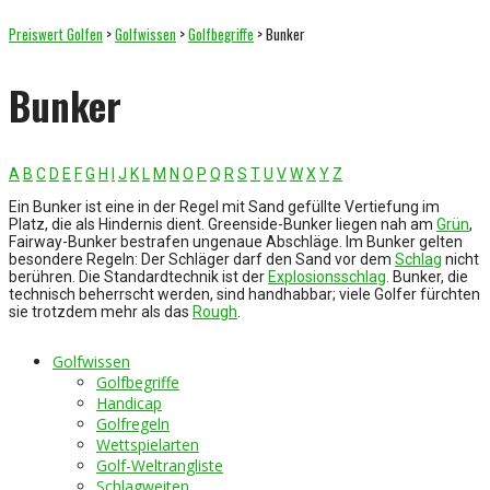
Preiswert Golfen
>
Golfwissen
>
Golfbegriffe
>
Bunker
Bunker
A
B
C
D
E
F
G
H
I
J
K
L
M
N
O
P
Q
R
S
T
U
V
W
X
Y
Z
Ein Bunker ist eine in der Regel mit Sand gefüllte Vertiefung im
Platz, die als Hindernis dient. Greenside-Bunker liegen nah am
Grün
,
Fairway-Bunker bestrafen ungenaue Abschläge. Im Bunker gelten
besondere Regeln: Der Schläger darf den Sand vor dem
Schlag
nicht
berühren. Die Standardtechnik ist der
Explosionsschlag
. Bunker, die
technisch beherrscht werden, sind handhabbar; viele Golfer fürchten
sie trotzdem mehr als das
Rough
.
Golfwissen
Golfbegriffe
Handicap
Golfregeln
Wettspielarten
Golf-Weltrangliste
Schlagweiten