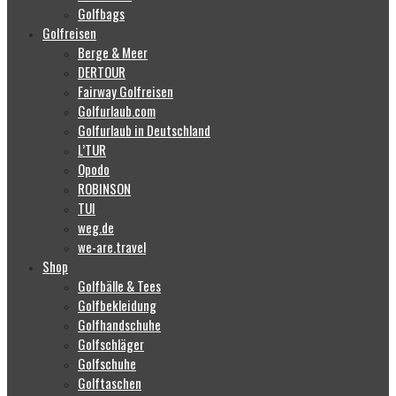
Golfbags
Golfreisen
Berge & Meer
DERTOUR
Fairway Golfreisen
Golfurlaub.com
Golfurlaub in Deutschland
L’TUR
Opodo
ROBINSON
TUI
weg.de
we-are.travel
Shop
Golfbälle & Tees
Golfbekleidung
Golfhandschuhe
Golfschläger
Golfschuhe
Golftaschen