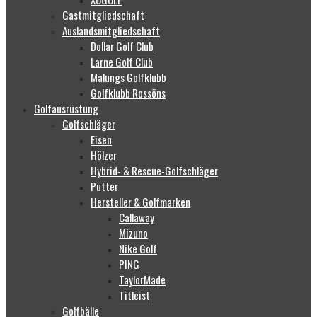
Gastmitgliedschaft
Auslandsmitgliedschaft
Dollar Golf Club
Larne Golf Club
Malungs Golfklubb
Golfklubb Rossöns
Golfausrüstung
Golfschläger
Eisen
Hölzer
Hybrid- & Rescue-Golfschläger
Putter
Hersteller & Golfmarken
Callaway
Mizuno
Nike Golf
PING
TaylorMade
Titleist
Golfbälle