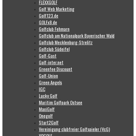
FLEXXGOLF
Golf Web Marketing
Golf123.de
GOLFx8.de
Golfclub Fehmarn
Golfclub am Nationalpark Bayerischer Wald
Golfclub Mecklenburg-Strelitz
Golfclub Südeifel
Golf-Gast
Golf-inter.net
Greenfee Discount
Golf-Union
Green Angels
IGC
Lucky Golf
Maritim Golfpark Ostsee
MaxiGolf
Onegolf
Start2Golf
Vereinigung clubfreier Golfspieler (VcG)
XOGOLF