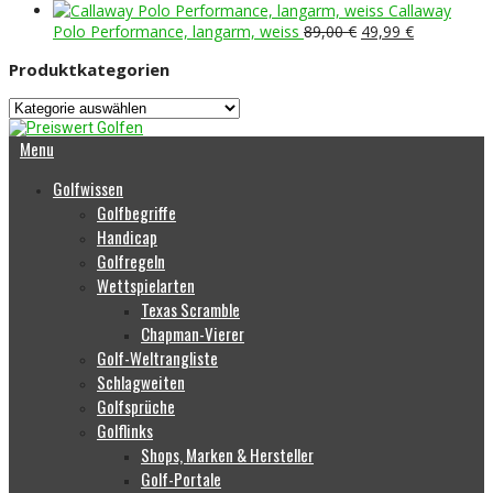
Preis
239,00 €
Preis
99,99 €.
Callaway
war:
ist:
Ursprünglicher
Aktueller
Polo Performance, langarm, weiss
89,00
€
49,99
€
70,00 €
39,99 €.
Preis
Preis
Produktkategorien
war:
ist:
89,00 €
49,99 €.
Menu
Golfwissen
Golfbegriffe
Handicap
Golfregeln
Wettspielarten
Texas Scramble
Chapman-Vierer
Golf-Weltrangliste
Schlagweiten
Golfsprüche
Golflinks
Shops, Marken & Hersteller
Golf-Portale