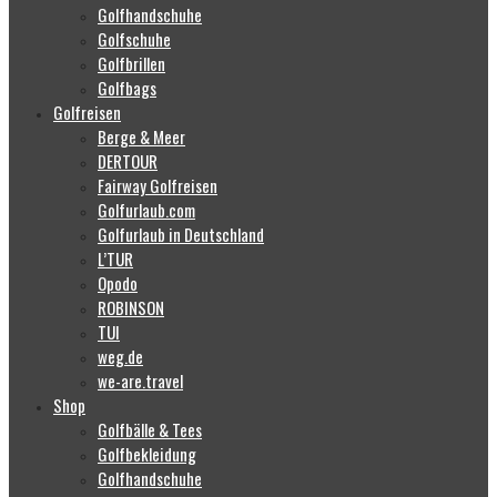
Golfhandschuhe
Golfschuhe
Golfbrillen
Golfbags
Golfreisen
Berge & Meer
DERTOUR
Fairway Golfreisen
Golfurlaub.com
Golfurlaub in Deutschland
L’TUR
Opodo
ROBINSON
TUI
weg.de
we-are.travel
Shop
Golfbälle & Tees
Golfbekleidung
Golfhandschuhe