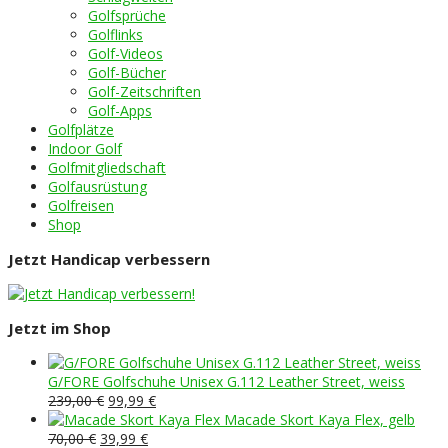
Golfsprüche
Golflinks
Golf-Videos
Golf-Bücher
Golf-Zeitschriften
Golf-Apps
Golfplätze
Indoor Golf
Golfmitgliedschaft
Golfausrüstung
Golfreisen
Shop
Jetzt Handicap verbessern
Jetzt im Shop
G/FORE Golfschuhe Unisex G.112 Leather Street, weiss
Ursprünglicher
Aktueller
239,00
€
99,99
€
Preis
Preis
Macade Skort Kaya Flex, gelb
Ursprünglicher
war:
Aktueller
ist:
70,00
€
39,99
€